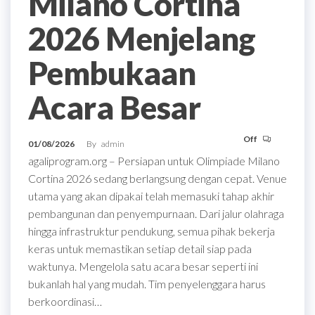
Milano Cortina
2026 Menjelang
Pembukaan
Acara Besar
Off
01/08/2026
By
admin
agaliprogram.org – Persiapan untuk Olimpiade Milano
Cortina 2026 sedang berlangsung dengan cepat. Venue
utama yang akan dipakai telah memasuki tahap akhir
pembangunan dan penyempurnaan. Dari jalur olahraga
hingga infrastruktur pendukung, semua pihak bekerja
keras untuk memastikan setiap detail siap pada
waktunya. Mengelola satu acara besar seperti ini
bukanlah hal yang mudah. Tim penyelenggara harus
berkoordinasi…