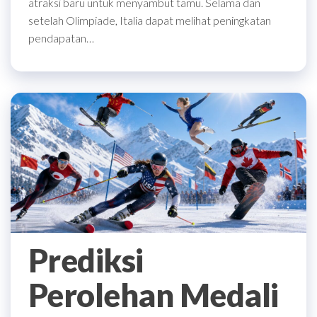
atraksi baru untuk menyambut tamu. Selama dan
setelah Olimpiade, Italia dapat melihat peningkatan
pendapatan…
Prediksi
Perolehan Medali