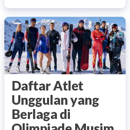
Daftar Atlet
Unggulan yang
Berlaga di
Olimpiade Musim