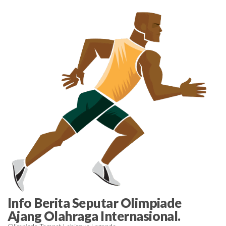
Skip
to
the
content
Info Berita Seputar Olimpiade
Ajang Olahraga Internasional.