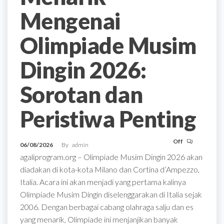
Mengenai
Olimpiade Musim
Dingin 2026:
Sorotan dan
Peristiwa Penting
Off
06/08/2026
By
admin
agaliprogram.org – Olimpiade Musim Dingin 2026 akan
diadakan di kota-kota Milano dan Cortina d’Ampezzo,
Italia. Acara ini akan menjadi yang pertama kalinya
Olimpiade Musim Dingin diselenggarakan di Italia sejak
2006. Dengan berbagai cabang olahraga salju dan es
yang menarik, Olimpiade ini menjanjikan banyak