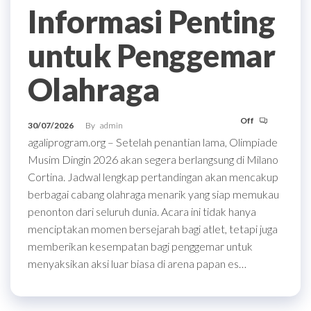
Informasi Penting
untuk Penggemar
Olahraga
Off
30/07/2026
By
admin
agaliprogram.org – Setelah penantian lama, Olimpiade
Musim Dingin 2026 akan segera berlangsung di Milano
Cortina. Jadwal lengkap pertandingan akan mencakup
berbagai cabang olahraga menarik yang siap memukau
penonton dari seluruh dunia. Acara ini tidak hanya
menciptakan momen bersejarah bagi atlet, tetapi juga
memberikan kesempatan bagi penggemar untuk
menyaksikan aksi luar biasa di arena papan es…