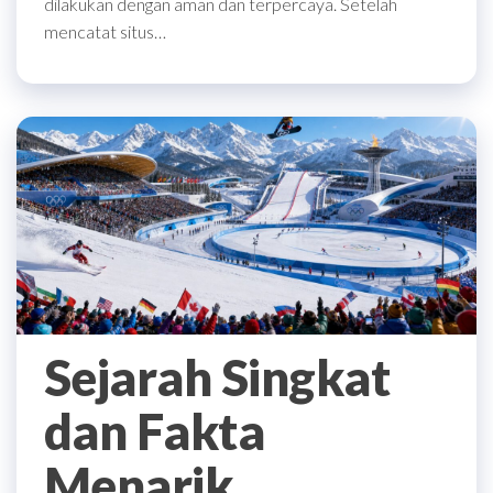
dilakukan dengan aman dan terpercaya. Setelah
mencatat situs…
Sejarah Singkat
dan Fakta
Menarik