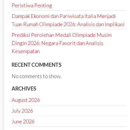
Peristiwa Penting
Dampak Ekonomi dan Pariwisata Italia Menjadi
Tuan Rumah Olimpiade 2026: Analisis dan Implikasi
Prediksi Perolehan Medali Olimpiade Musim
Dingin 2026: Negara Favorit dan Analisis
Kesempatan
RECENT COMMENTS
No comments to show.
ARCHIVES
August 2026
July 2026
June 2026