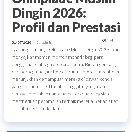
Dingin 2026:
Profil dan Prestasi
Off
31/07/2026
By
admin
agaliprogram.org – Olimpiade Musim Dingin 2026 akan
menyajikan momen-momen menarik bagi para
penggemar olahraga di seluruh dunia. Bintang-bintang
dari berbagai negara bersaing untuk meraih medali dan
menunjukkan kemampuan mereka di bawah kondisi
yang menuntut. Daftar atlet unggulan yang akan
berlaga mencakup nama-nama terkenal yang siap
memberikan penampilan terbaik mereka. Setiap atlet
memiliki cerita unik, dari…