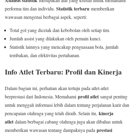
Analisis statistik
merupakan alat yang krusial untuk memahami
Statistik terbaru
performa tim dan individu.
memberikan
wawasan mengenai berbagai aspek, seperti:
Total gol yang dicetak dan kebobolan oleh setiap tim.
Jumlah assist yang dilakukan oleh pemain kunci.
Statistik lainnya yang mencakup penguasaan bola, jumlah
tembakan, dan efektivitas pertahanan.
Info Atlet Terbaru: Profil dan Kinerja
Dalam bagian ini, perhatian akan tertuju pada atlet-atlet
profil atlet
berprestasi dari Indonesia. Memahami
sangat penting
untuk menggali informasi lebih dalam tentang perjalanan karir dan
kinerja
pencapaian olahraga yang telah diraih. Selain itu,
atlet
dalam berbagai cabang olahraga juga akan dibahas untuk
prestasi
memberikan wawasan tentang dampaknya pada