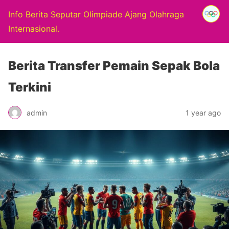
Info Berita Seputar Olimpiade Ajang Olahraga
Internasional.
Berita Transfer Pemain Sepak Bola
Terkini
admin
1 year ago