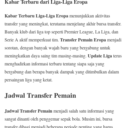
Kabar Terbaru dari Liga-Liga Eropa
Kabar Terbaru Liga-Liga Eropa
menunjukkan aktivitas
transfer yang meningkat, terutama menjelang akhir bursa transfer.
Banyak klub dari liga top seperti Premier League, La Liga, dan
Transfer Pemain Eropa
Serie A aktif memperkuat tim.
menjadi
sorotan, dengan banyak wajah baru yang bergabung untuk
Update Liga
meningkatkan daya saing tim masing-masing.
terus
menghadirkan informasi terbaru tentang siapa saja yang
bergabung dan berapa banyak dampak yang ditimbulkan dalam
persaingan liga yang ketat.
Jadwal Transfer Pemain
Jadwal Transfer Pemain
menjadi salah satu informasi yang
sangat dinanti oleh penggemar sepak bola. Musim ini, bursa
transfer dibagi menjadi beberapa periode penting yang harus