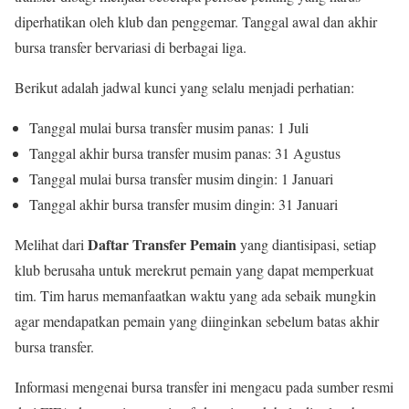
diperhatikan oleh klub dan penggemar. Tanggal awal dan akhir
bursa transfer bervariasi di berbagai liga.
Berikut adalah jadwal kunci yang selalu menjadi perhatian:
Tanggal mulai bursa transfer musim panas: 1 Juli
Tanggal akhir bursa transfer musim panas: 31 Agustus
Tanggal mulai bursa transfer musim dingin: 1 Januari
Tanggal akhir bursa transfer musim dingin: 31 Januari
Daftar Transfer Pemain
Melihat dari
yang diantisipasi, setiap
klub berusaha untuk merekrut pemain yang dapat memperkuat
tim. Tim harus memanfaatkan waktu yang ada sebaik mungkin
agar mendapatkan pemain yang diinginkan sebelum batas akhir
bursa transfer.
Informasi mengenai bursa transfer ini mengacu pada sumber resmi