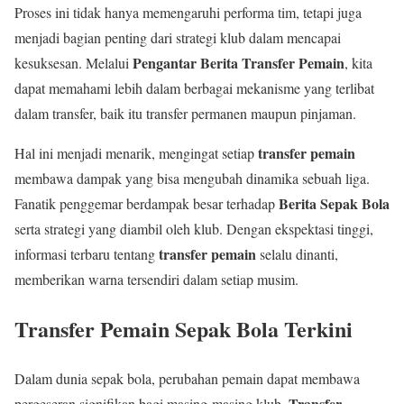
Proses ini tidak hanya memengaruhi performa tim, tetapi juga
menjadi bagian penting dari strategi klub dalam mencapai
Pengantar Berita Transfer Pemain
kesuksesan. Melalui
, kita
dapat memahami lebih dalam berbagai mekanisme yang terlibat
dalam transfer, baik itu transfer permanen maupun pinjaman.
transfer pemain
Hal ini menjadi menarik, mengingat setiap
membawa dampak yang bisa mengubah dinamika sebuah liga.
Berita Sepak Bola
Fanatik penggemar berdampak besar terhadap
serta strategi yang diambil oleh klub. Dengan ekspektasi tinggi,
transfer pemain
informasi terbaru tentang
selalu dinanti,
memberikan warna tersendiri dalam setiap musim.
Transfer Pemain Sepak Bola Terkini
Dalam dunia sepak bola, perubahan pemain dapat membawa
Transfer
pergeseran signifikan bagi masing-masing klub.