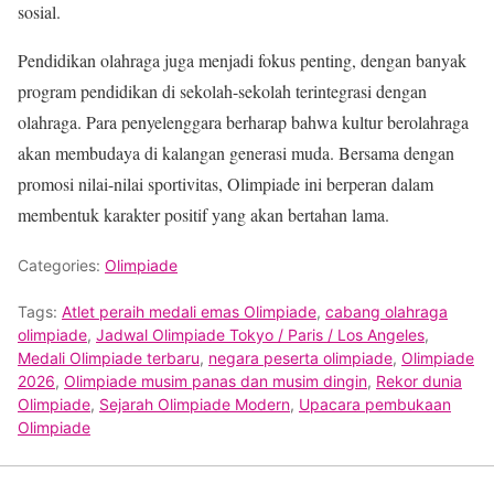
sosial.
Pendidikan olahraga juga menjadi fokus penting, dengan banyak
program pendidikan di sekolah-sekolah terintegrasi dengan
olahraga. Para penyelenggara berharap bahwa kultur berolahraga
akan membudaya di kalangan generasi muda. Bersama dengan
promosi nilai-nilai sportivitas, Olimpiade ini berperan dalam
membentuk karakter positif yang akan bertahan lama.
Categories:
Olimpiade
Tags:
Atlet peraih medali emas Olimpiade
,
cabang olahraga
olimpiade
,
Jadwal Olimpiade Tokyo / Paris / Los Angeles
,
Medali Olimpiade terbaru
,
negara peserta olimpiade
,
Olimpiade
2026
,
Olimpiade musim panas dan musim dingin
,
Rekor dunia
Olimpiade
,
Sejarah Olimpiade Modern
,
Upacara pembukaan
Olimpiade