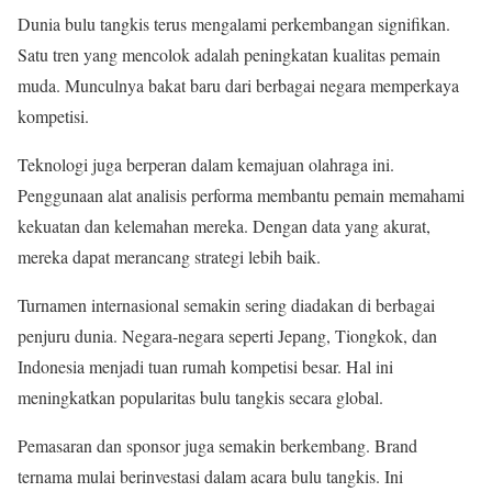
Dunia bulu tangkis terus mengalami perkembangan signifikan.
Satu tren yang mencolok adalah peningkatan kualitas pemain
muda. Munculnya bakat baru dari berbagai negara memperkaya
kompetisi.
Teknologi juga berperan dalam kemajuan olahraga ini.
Penggunaan alat analisis performa membantu pemain memahami
kekuatan dan kelemahan mereka. Dengan data yang akurat,
mereka dapat merancang strategi lebih baik.
Turnamen internasional semakin sering diadakan di berbagai
penjuru dunia. Negara-negara seperti Jepang, Tiongkok, dan
Indonesia menjadi tuan rumah kompetisi besar. Hal ini
meningkatkan popularitas bulu tangkis secara global.
Pemasaran dan sponsor juga semakin berkembang. Brand
ternama mulai berinvestasi dalam acara bulu tangkis. Ini