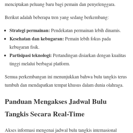
menciptakan peluang baru bagi pemain dan penyelenggara.
Berikut adalah beberapa tren yang sedang berkembang:
Strategi permainan:
Pendekatan permainan lebih dinamis.
Kesehatan dan kebugaran:
Pemain lebih fokus pada
kebugaran fisik.
Partisipasi teknologi:
Pertandingan disiarkan dengan kualitas
tinggi melalui berbagai platform.
Semua perkembangan ini menunjukkan bahwa bulu tangkis terus
tumbuh dan mendapatkan tempat khusus dalam dunia olahraga.
Panduan Mengakses Jadwal Bulu
Tangkis Secara Real-Time
Akses informasi mengenai jadwal bulu tangkis internasional