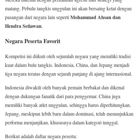
matang. Pebulu tangkis unggulan ini akan bersaing ketat dengan
Mohammad Ahsan dan
pasangan dari negara lain seperti
Hendra Setiawan
.
Negara Peserta Favorit
Kompetisi ini diikuti oleh sejumlah negara yang memiliki tradisi
kuat dalam bulu tangkis. Indonesia, China, dan Jepang menjadi
tiga negara teratas dengan sejarah panjang di ajang internasional.
Indonesia diwakili oleh banyak pemain berbakat dan dikenal
dengan dukungan fanatik dari para penggemar. China juga
memiliki banyak atlet unggulan, sehingga harus diperhitungkan.
Jepang, meskipun lebih baru dalam dominasi, telah menunjukkan
performa menjanjikan, khususnya dalam kategori tunggal.
Berikut adalah daftar negara peserta: