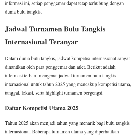
informasi ini, setiap penggemar dapat tetap terhubung dengan
dunia bulu tangkis.
Jadwal Turnamen Bulu Tangkis
Internasional Teranyar
Dalam dunia bulu tangkis, jadwal kompetisi internasional sangat
dinantikan oleh para penggemar dan atlet. Berikut adalah
informasi terbaru mengenai jadwal turnamen bulu tangkis
internasional untuk tahun 2025 yang mencakup kompetisi utama,
tanggal, lokasi, serta highlight turnamen bergengsi.
Daftar Kompetisi Utama 2025
Tahun 2025 akan menjadi tahun yang menarik bagi bulu tangkis
internasional. Beberapa turnamen utama yang diperhatikan