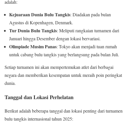
adalah:
Kejuaraan Dunia Bulu Tangkis
: Diadakan pada bulan
Agustus di Kopenhagen, Denmark.
Tur Dunia Bulu Tangkis
: Meliputi rangkaian turnamen dari
Januari hingga Desember dengan lokasi bervariasi.
Olimpiade Musim Panas
: Tokyo akan menjadi tuan rumah
untuk cabang bulu tangkis yang berlangsung pada bulan Juli.
Setiap turnamen ini akan mempertemukan atlet dari berbagai
negara dan memberikan kesempatan untuk meraih poin peringkat
dunia.
Tanggal dan Lokasi Perhelatan
Berikut adalah beberapa tanggal dan lokasi penting dari turnamen
bulu tangkis internasional tahun 2025: