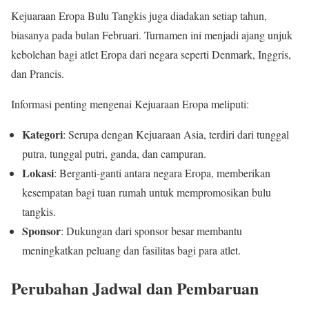
Kejuaraan Eropa Bulu Tangkis juga diadakan setiap tahun,
biasanya pada bulan Februari. Turnamen ini menjadi ajang unjuk
kebolehan bagi atlet Eropa dari negara seperti Denmark, Inggris,
dan Prancis.
Informasi penting mengenai Kejuaraan Eropa meliputi:
Kategori
: Serupa dengan Kejuaraan Asia, terdiri dari tunggal
putra, tunggal putri, ganda, dan campuran.
Lokasi
: Berganti-ganti antara negara Eropa, memberikan
kesempatan bagi tuan rumah untuk mempromosikan bulu
tangkis.
Sponsor
: Dukungan dari sponsor besar membantu
meningkatkan peluang dan fasilitas bagi para atlet.
Perubahan Jadwal dan Pembaruan