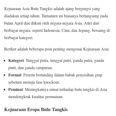
Kejuaraan Asia Bulu Tangkis adalah ajang bergengsi yang
diadakan setiap tahun. Turnamen ini biasanya berlangsung pada
bulan April dan diikuti oleh negara-negara Asia. Atlet dari
berbagai negara, seperti Indonesia, Cina, dan Jepang, bersaing di
berbagai kategori.
Berikut adalah beberapa poin penting mengenai Kejuaraan Asia:
Kategori
: Tunggal putra, tunggal putri, ganda putra, ganda
putri, dan ganda campuran.
Format
: Peserta bertanding dalam babak penyisihan grup
sebelum menuju fase knockout.
Peminat
: Meningkatnya minat terhadap bulu tangkis di Asia
mendongkrak kualitas permainan.
Kejuaraan Eropa Bulu Tangkis