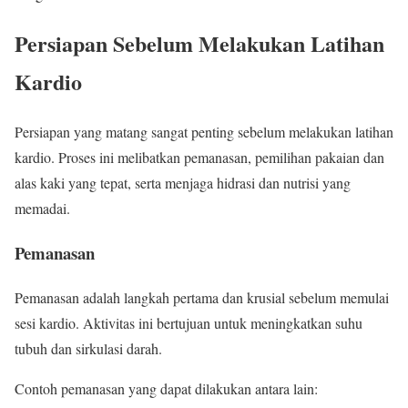
Persiapan Sebelum Melakukan Latihan
Kardio
Persiapan yang matang sangat penting sebelum melakukan latihan
kardio. Proses ini melibatkan pemanasan, pemilihan pakaian dan
alas kaki yang tepat, serta menjaga hidrasi dan nutrisi yang
memadai.
Pemanasan
Pemanasan adalah langkah pertama dan krusial sebelum memulai
sesi kardio. Aktivitas ini bertujuan untuk meningkatkan suhu
tubuh dan sirkulasi darah.
Contoh pemanasan yang dapat dilakukan antara lain: