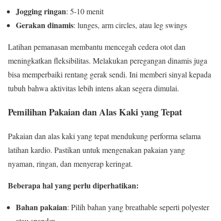
Jogging ringan
: 5-10 menit
Gerakan dinamis
: lunges, arm circles, atau leg swings
Latihan pemanasan membantu mencegah cedera otot dan
meningkatkan fleksibilitas. Melakukan peregangan dinamis juga
bisa memperbaiki rentang gerak sendi. Ini memberi sinyal kepada
tubuh bahwa aktivitas lebih intens akan segera dimulai.
Pemilihan Pakaian dan Alas Kaki yang Tepat
Pakaian dan alas kaki yang tepat mendukung performa selama
latihan kardio. Pastikan untuk mengenakan pakaian yang
nyaman, ringan, dan menyerap keringat.
Beberapa hal yang perlu diperhatikan:
Bahan pakaian
: Pilih bahan yang breathable seperti polyester
atau spandex.