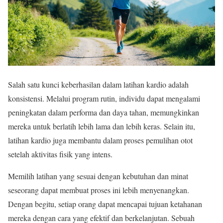
Salah satu kunci keberhasilan dalam latihan kardio adalah
konsistensi. Melalui program rutin, individu dapat mengalami
peningkatan dalam performa dan daya tahan, memungkinkan
mereka untuk berlatih lebih lama dan lebih keras. Selain itu,
latihan kardio juga membantu dalam proses pemulihan otot
setelah aktivitas fisik yang intens.
Memilih latihan yang sesuai dengan kebutuhan dan minat
seseorang dapat membuat proses ini lebih menyenangkan.
Dengan begitu, setiap orang dapat mencapai tujuan ketahanan
mereka dengan cara yang efektif dan berkelanjutan. Sebuah