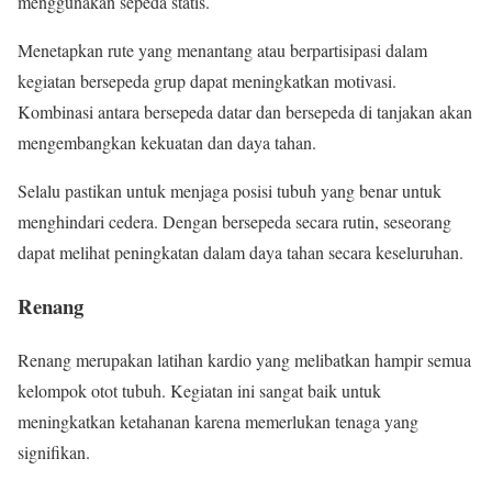
menggunakan sepeda statis.
Menetapkan rute yang menantang atau berpartisipasi dalam
kegiatan bersepeda grup dapat meningkatkan motivasi.
Kombinasi antara bersepeda datar dan bersepeda di tanjakan akan
mengembangkan kekuatan dan daya tahan.
Selalu pastikan untuk menjaga posisi tubuh yang benar untuk
menghindari cedera. Dengan bersepeda secara rutin, seseorang
dapat melihat peningkatan dalam daya tahan secara keseluruhan.
Renang
Renang merupakan latihan kardio yang melibatkan hampir semua
kelompok otot tubuh. Kegiatan ini sangat baik untuk
meningkatkan ketahanan karena memerlukan tenaga yang
signifikan.