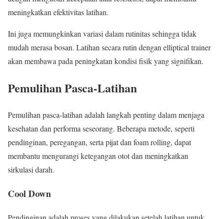
meningkatkan efektivitas latihan.
Ini juga memungkinkan variasi dalam rutinitas sehingga tidak
mudah merasa bosan. Latihan secara rutin dengan elliptical trainer
akan membawa pada peningkatan kondisi fisik yang signifikan.
Pemulihan Pasca-Latihan
Pemulihan pasca-latihan adalah langkah penting dalam menjaga
kesehatan dan performa seseorang. Beberapa metode, seperti
pendinginan, peregangan, serta pijat dan foam rolling, dapat
membantu mengurangi ketegangan otot dan meningkatkan
sirkulasi darah.
Cool Down
Pendinginan adalah proses yang dilakukan setelah latihan untuk