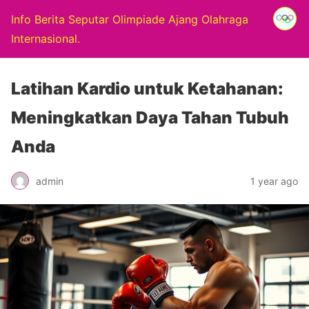
Info Berita Seputar Olimpiade Ajang Olahraga
Internasional.
Latihan Kardio untuk Ketahanan:
Meningkatkan Daya Tahan Tubuh
Anda
admin
1 year ago