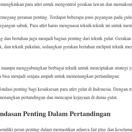
i memungkinkan para atlet untuk mengontrol gerakan lawan dan memaksi
megang peranan penting. Terdapat beberapa jenis pegangan pada gulat
egangan sabuk. Para atlet harus menguasai teknik-teknik ini untuk me
ng dan bertahan juga menjadi bagian penting dari teknik gulat. Gerakan
k, dan teknik pukulan, sedangkan gerakan bertahan meliputi teknik men
us mampu menggabungkan berbagai teknik untuk menciptakan strategi ya
na bisa menjadi senjata ampuh untuk memenangkan pertandingan.
ondasi penting bagi kesuksesan para atlet gulat di Indonesia. Dengan 
memenangkan pertandingan dan mencapai kejayaan di dunia gulat.
andasan Penting Dalam Pertandingan
emiliki peran penting dalam memastikan adanya fair play dan keselamata