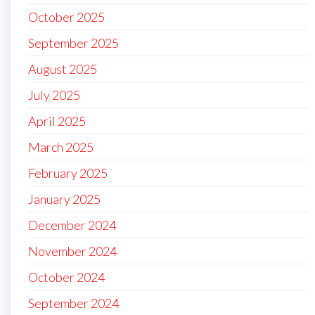
October 2025
September 2025
August 2025
July 2025
April 2025
March 2025
February 2025
January 2025
December 2024
November 2024
October 2024
September 2024