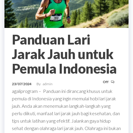
Panduan Lari
Jarak Jauh untuk
Pemula Indonesia
Off
23/07/2024
By
admin
agaliprogram – Panduan ini dirancang khusus untuk
pemula di Indonesia yang ingin memulai hobi lari jarak
jauh. Anda akan menemukan langkah-langkah yang
perlu diikuti, manfaat lari jarak jauh bagi kesehatan, dan
tips untuk latihan yang efektif. Jalankan gaya hidup
sehat dengan olahraga lari jarak jauh. Olahraga ini bukan