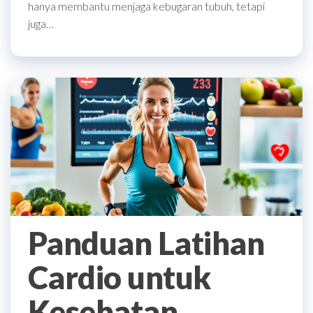
hanya membantu menjaga kebugaran tubuh, tetapi
juga…
Panduan Latihan
Cardio untuk
Kesehatan