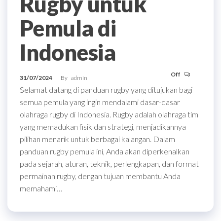
Rugby untuk
Pemula di
Indonesia
Off
31/07/2024
By
admin
Selamat datang di panduan rugby yang ditujukan bagi
semua pemula yang ingin mendalami dasar-dasar
olahraga rugby di Indonesia. Rugby adalah olahraga tim
yang memadukan fisik dan strategi, menjadikannya
pilihan menarik untuk berbagai kalangan. Dalam
panduan rugby pemula ini, Anda akan diperkenalkan
pada sejarah, aturan, teknik, perlengkapan, dan format
permainan rugby, dengan tujuan membantu Anda
memahami…