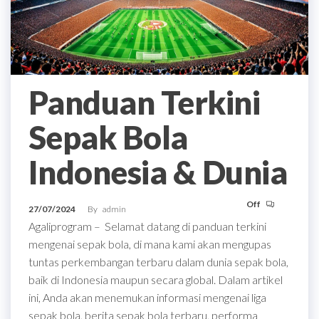
Panduan Terkini
Sepak Bola
Indonesia & Dunia
Off
27/07/2024
By
admin
Agaliprogram – Selamat datang di panduan terkini
mengenai sepak bola, di mana kami akan mengupas
tuntas perkembangan terbaru dalam dunia sepak bola,
baik di Indonesia maupun secara global. Dalam artikel
ini, Anda akan menemukan informasi mengenai liga
sepak bola, berita sepak bola terbaru, performa