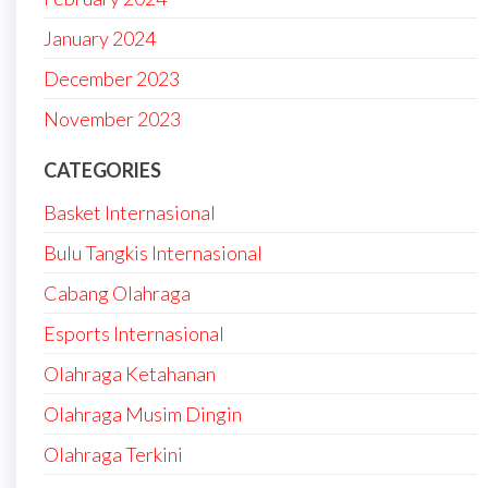
January 2024
December 2023
November 2023
CATEGORIES
Basket Internasional
Bulu Tangkis Internasional
Cabang Olahraga
Esports Internasional
Olahraga Ketahanan
Olahraga Musim Dingin
Olahraga Terkini