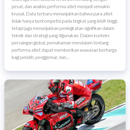
pesat, dan analisis performa atlet menjadi semakin
krusial. Data terbaru menunjukkan bahwa para atlet
tidak hanya berkompetisi pada tingkat yang lebih tinggi,
tetapi juga menunjukkan peningkatan signifikan dalam
teknik dan strategi yang digunakan. Dalam konteks
persaingan global, pemahaman mendalam tentang
performa atlet dapat memberikan wawasan berharga
bagi pelatih, penggemar, dan…