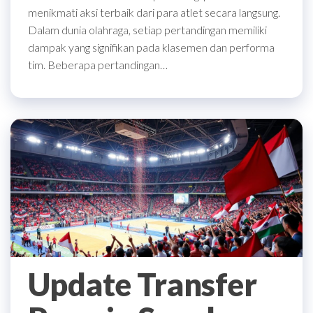
menikmati aksi terbaik dari para atlet secara langsung.
Dalam dunia olahraga, setiap pertandingan memiliki
dampak yang signifikan pada klasemen dan performa
tim. Beberapa pertandingan…
Update Transfer