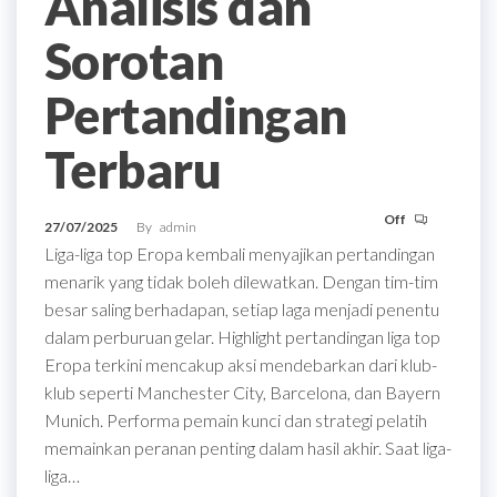
Analisis dan
Sorotan
Pertandingan
Terbaru
Off
27/07/2025
By
admin
Liga-liga top Eropa kembali menyajikan pertandingan
menarik yang tidak boleh dilewatkan. Dengan tim-tim
besar saling berhadapan, setiap laga menjadi penentu
dalam perburuan gelar. Highlight pertandingan liga top
Eropa terkini mencakup aksi mendebarkan dari klub-
klub seperti Manchester City, Barcelona, dan Bayern
Munich. Performa pemain kunci dan strategi pelatih
memainkan peranan penting dalam hasil akhir. Saat liga-
liga…