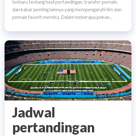
terbaru tentang hasil pertandingan, transfer pemain,
dan kabar penting lainnya yang mempengaruhi tim dan
pemain favorit mereka. Dalam beberapa pekan…
Jadwal
pertandingan