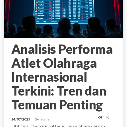
Analisis Performa
Atlet Olahraga
Internasional
Terkini: Tren dan
Temuan Penting
Off
24/07/2025
By
admin
Olahraga internasional terus berkembang dengan