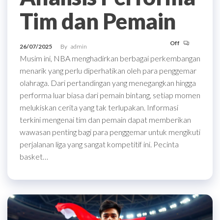
Tim dan Pemain
Off
26/07/2025
By
admin
Musim ini, NBA menghadirkan berbagai perkembangan
menarik yang perlu diperhatikan oleh para penggemar
olahraga. Dari pertandingan yang menegangkan hingga
performa luar biasa dari pemain bintang, setiap momen
melukiskan cerita yang tak terlupakan. Informasi
terkini mengenai tim dan pemain dapat memberikan
wawasan penting bagi para penggemar untuk mengikuti
perjalanan liga yang sangat kompetitif ini. Pecinta
basket…