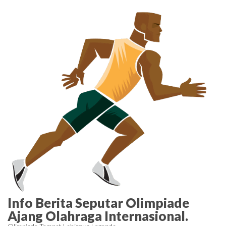
Skip
to
the
content
Info Berita Seputar Olimpiade
Ajang Olahraga Internasional.