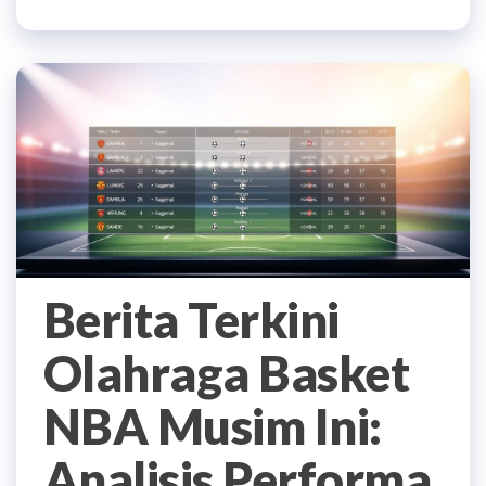
Berita Terkini
Olahraga Basket
NBA Musim Ini:
Analisis Performa