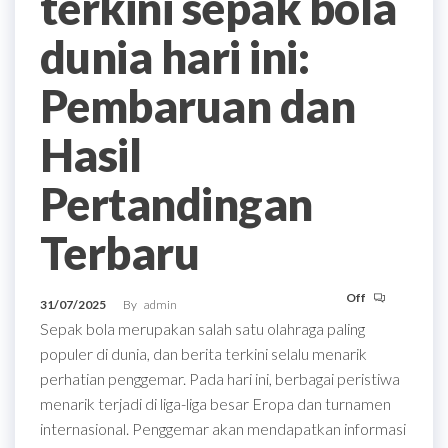
terkini sepak bola
dunia hari ini:
Pembaruan dan
Hasil
Pertandingan
Terbaru
Off
31/07/2025
By
admin
Sepak bola merupakan salah satu olahraga paling
populer di dunia, dan berita terkini selalu menarik
perhatian penggemar. Pada hari ini, berbagai peristiwa
menarik terjadi di liga-liga besar Eropa dan turnamen
internasional. Penggemar akan mendapatkan informasi