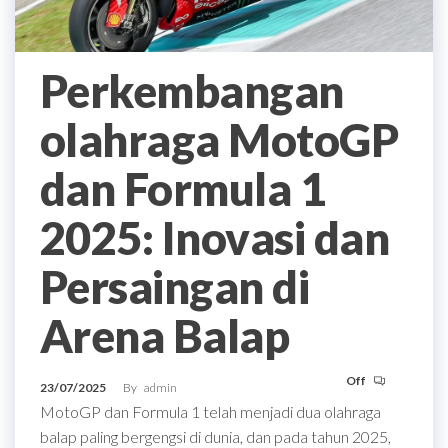
Perkembangan
olahraga MotoGP
dan Formula 1
2025: Inovasi dan
Persaingan di
Arena Balap
Off
23/07/2025
By
admin
MotoGP dan Formula 1 telah menjadi dua olahraga
balap paling bergengsi di dunia, dan pada tahun 2025,