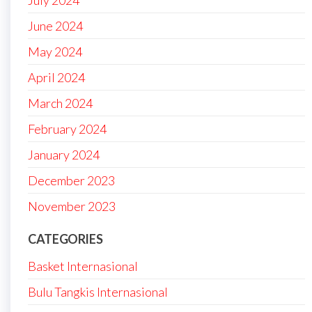
June 2024
May 2024
April 2024
March 2024
February 2024
January 2024
December 2023
November 2023
CATEGORIES
Basket Internasional
Bulu Tangkis Internasional