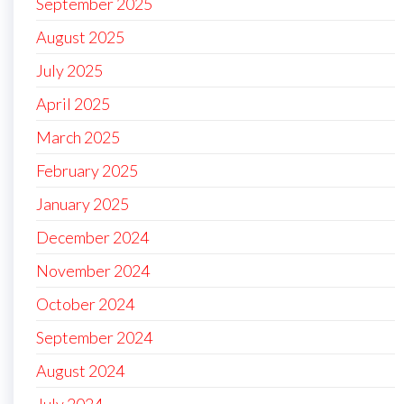
September 2025
August 2025
July 2025
April 2025
March 2025
February 2025
January 2025
December 2024
November 2024
October 2024
September 2024
August 2024
July 2024