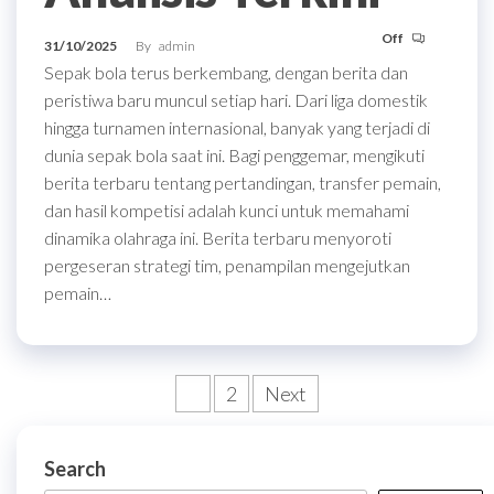
Off
31/10/2025
By
admin
Sepak bola terus berkembang, dengan berita dan
peristiwa baru muncul setiap hari. Dari liga domestik
hingga turnamen internasional, banyak yang terjadi di
dunia sepak bola saat ini. Bagi penggemar, mengikuti
berita terbaru tentang pertandingan, transfer pemain,
dan hasil kompetisi adalah kunci untuk memahami
dinamika olahraga ini. Berita terbaru menyoroti
pergeseran strategi tim, penampilan mengejutkan
pemain…
Posts
1
2
Next
pagination
Search