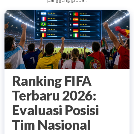
Ranking FIFA
Terbaru 2026:
Evaluasi Posisi
Tim Nasional