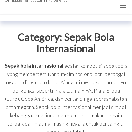
Olimpiade Tempat Lahirnya Legenda.
Category:
Sepak Bola
Internasional
Sepak bola internasional
adalah kompetisi sepak bola
yang mempertemukan tim-tim nasional dari berbagai
negara di seluruh dunia. Ajang ini mencakup turnamen
bergengsi seperti Piala Dunia FIFA, Piala Eropa
(Euro), Copa América, dan pertandingan persahabatan
antarnegara. Sepak bola internasional menjadi simbol
kebanggaan nasional dan mempertemukan pemain
terbaik dari masing-masing negara untuk bersaing di
panggung global.