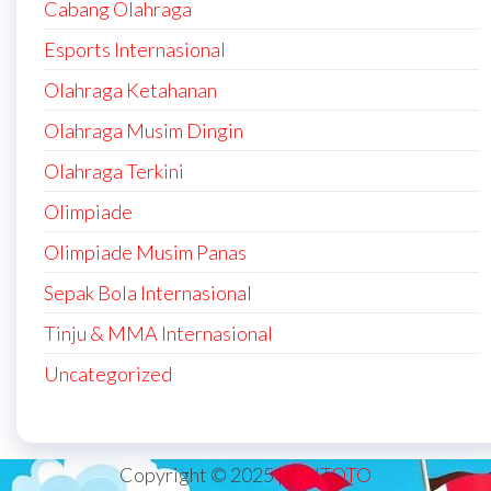
Cabang Olahraga
Esports Internasional
Olahraga Ketahanan
Olahraga Musim Dingin
Olahraga Terkini
Olimpiade
Olimpiade Musim Panas
Sepak Bola Internasional
Tinju & MMA Internasional
Uncategorized
Copyright © 2025 |
KOITOTO