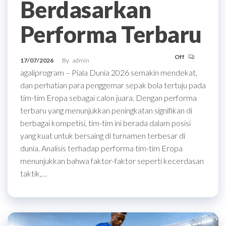
Berdasarkan
Performa Terbaru
Off
17/07/2026
By
admin
agaliprogram – Piala Dunia 2026 semakin mendekat,
dan perhatian para penggemar sepak bola tertuju pada
tim-tim Eropa sebagai calon juara. Dengan performa
terbaru yang menunjukkan peningkatan signifikan di
berbagai kompetisi, tim-tim ini berada dalam posisi
yang kuat untuk bersaing di turnamen terbesar di
dunia. Analisis terhadap performa tim-tim Eropa
menunjukkan bahwa faktor-faktor seperti kecerdasan
taktik,…