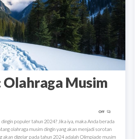
4: Olahraga Musim
Off
ingin populer tahun 2024? Jika iya, maka Anda berada
ang olahraga musim dingin yang akan menjadi sorotan
ang akan digelar pada tahun 2024 adalah Olimpiade musim