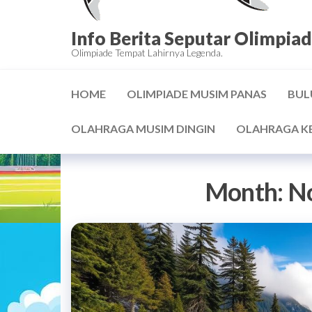
Info Berita Seputar Olimpiad
Olimpiade Tempat Lahirnya Legenda.
HOME
OLIMPIADE MUSIM PANAS
BUL
OLAHRAGA MUSIM DINGIN
OLAHRAGA K
Month:
N