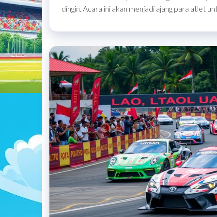
dingin. Acara ini akan menjadi ajang para atlet u