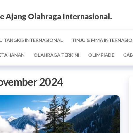
e Ajang Olahraga Internasional.
U TANGKIS INTERNASIONAL
TINJU & MMA INTERNASI
ETAHANAN
OLAHRAGA TERKINI
OLIMPIADE
CAB
ovember 2024