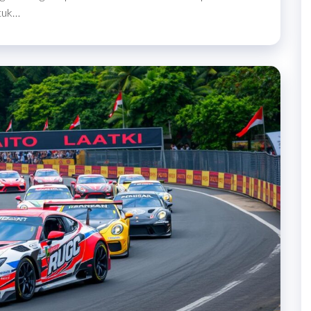
ntuk…