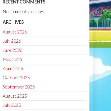
RECENT COMMENTS
No comments to show.
ARCHIVES
August 2026
July 2026
June 2026
May 2026
April 2026
October 2025
September 2025
August 2025
July 2025