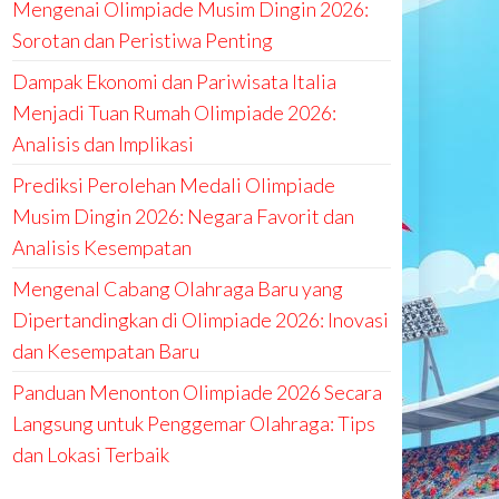
Mengenai Olimpiade Musim Dingin 2026:
Sorotan dan Peristiwa Penting
Dampak Ekonomi dan Pariwisata Italia
Menjadi Tuan Rumah Olimpiade 2026:
Analisis dan Implikasi
Prediksi Perolehan Medali Olimpiade
Musim Dingin 2026: Negara Favorit dan
Analisis Kesempatan
Mengenal Cabang Olahraga Baru yang
Dipertandingkan di Olimpiade 2026: Inovasi
dan Kesempatan Baru
Panduan Menonton Olimpiade 2026 Secara
Langsung untuk Penggemar Olahraga: Tips
dan Lokasi Terbaik