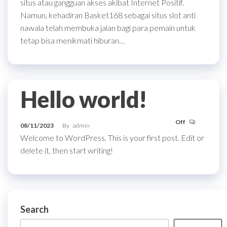
situs atau gangguan akses akibat Internet Positif.
Namun, kehadiran Basket168 sebagai situs slot anti
nawala telah membuka jalan bagi para pemain untuk
tetap bisa menikmati hiburan…
Hello world!
Off
08/11/2023
By
admin
Welcome to WordPress. This is your first post. Edit or
delete it, then start writing!
Search