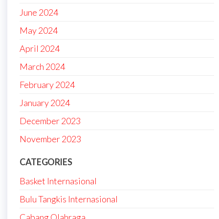
June 2024
May 2024
April 2024
March 2024
February 2024
January 2024
December 2023
November 2023
CATEGORIES
Basket Internasional
Bulu Tangkis Internasional
Cabang Olahraga