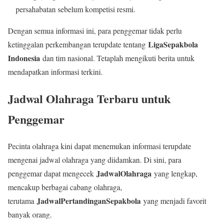
persahabatan sebelum kompetisi resmi.
Dengan semua informasi ini, para penggemar tidak perlu
LigaSepakbola
ketinggalan perkembangan terupdate tentang
Indonesia
dan tim nasional. Tetaplah mengikuti berita untuk
mendapatkan informasi terkini.
Jadwal Olahraga Terbaru untuk
Penggemar
Pecinta olahraga kini dapat menemukan informasi terupdate
mengenai jadwal olahraga yang diidamkan. Di sini, para
JadwalOlahraga
penggemar dapat mengecek
yang lengkap,
mencakup berbagai cabang olahraga,
JadwalPertandinganSepakbola
terutama
yang menjadi favorit
banyak orang.