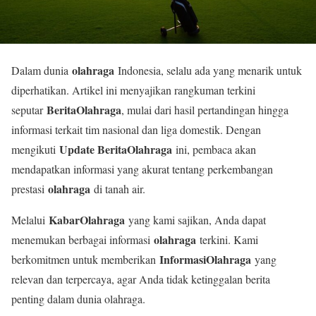
olahraga
Dalam dunia
Indonesia, selalu ada yang menarik untuk
diperhatikan. Artikel ini menyajikan rangkuman terkini
BeritaOlahraga
seputar
, mulai dari hasil pertandingan hingga
informasi terkait tim nasional dan liga domestik. Dengan
Update BeritaOlahraga
mengikuti
ini, pembaca akan
mendapatkan informasi yang akurat tentang perkembangan
olahraga
prestasi
di tanah air.
KabarOlahraga
Melalui
yang kami sajikan, Anda dapat
olahraga
menemukan berbagai informasi
terkini. Kami
InformasiOlahraga
berkomitmen untuk memberikan
yang
relevan dan terpercaya, agar Anda tidak ketinggalan berita
penting dalam dunia olahraga.