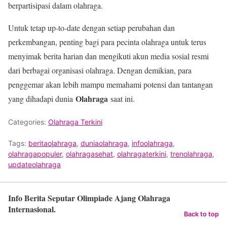
berpartisipasi dalam olahraga.
Untuk tetap up-to-date dengan setiap perubahan dan
perkembangan, penting bagi para pecinta olahraga untuk terus
menyimak berita harian dan mengikuti akun media sosial resmi
dari berbagai organisasi olahraga. Dengan demikian, para
penggemar akan lebih mampu memahami potensi dan tantangan
Olahraga
yang dihadapi dunia
saat ini.
Categories:
Olahraga Terkini
Tags:
beritaolahraga
,
duniaolahraga
,
infoolahraga
,
olahragapopuler
,
olahragasehat
,
olahragaterkini
,
trenolahraga
,
updateolahraga
Info Berita Seputar Olimpiade Ajang Olahraga
Internasional.
Back to top