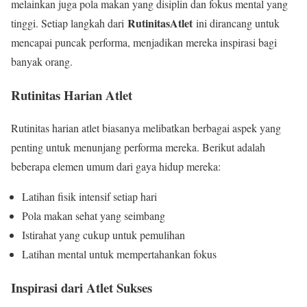
melainkan juga pola makan yang disiplin dan fokus mental yang
RutinitasAtlet
tinggi. Setiap langkah dari
ini dirancang untuk
mencapai puncak performa, menjadikan mereka inspirasi bagi
banyak orang.
Rutinitas Harian Atlet
Rutinitas harian atlet biasanya melibatkan berbagai aspek yang
penting untuk menunjang performa mereka. Berikut adalah
beberapa elemen umum dari gaya hidup mereka:
Latihan fisik intensif setiap hari
Pola makan sehat yang seimbang
Istirahat yang cukup untuk pemulihan
Latihan mental untuk mempertahankan fokus
Inspirasi dari Atlet Sukses