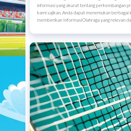
informasi yang akurat tentang perkembangan pre
kami sajikan, Anda dapat menemukan berbagai i
memberikan InformasiOlahraga yang relevan d