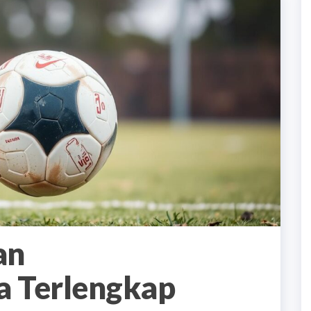
an
 Terlengkap