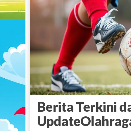
Berita Terkini d
UpdateOlahraga