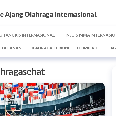
e Ajang Olahraga Internasional.
U TANGKIS INTERNASIONAL
TINJU & MMA INTERNASI
ETAHANAN
OLAHRAGA TERKINI
OLIMPIADE
CAB
ahragasehat