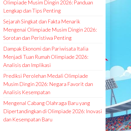
Olimpiade Musim Dingin 2026: Panduan
Lengkap dan Tips Penting
Sejarah Singkat dan Fakta Menarik
Mengenai Olimpiade Musim Dingin 2026:
Sorotan dan Peristiwa Penting
Dampak Ekonomi dan Pariwisata Italia
Menjadi Tuan Rumah Olimpiade 2026:
Analisis dan Implikasi
Prediksi Perolehan Medali Olimpiade
Musim Dingin 2026: Negara Favorit dan
Analisis Kesempatan
Mengenal Cabang Olahraga Baru yang
Dipertandingkan di Olimpiade 2026: Inovasi
dan Kesempatan Baru