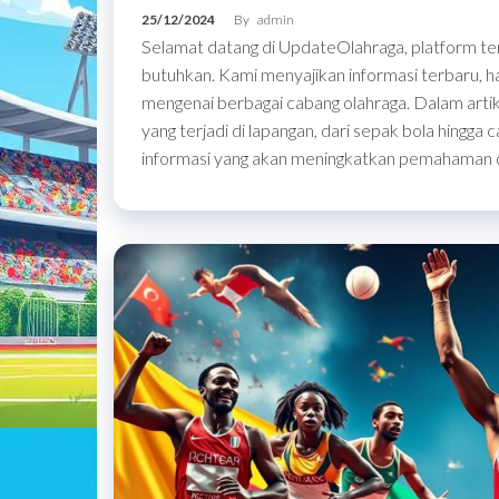
25/12/2024
By
admin
Selamat datang di UpdateOlahraga, platform te
butuhkan. Kami menyajikan informasi terbaru, ha
mengenai berbagai cabang olahraga. Dalam art
yang terjadi di lapangan, dari sepak bola hingga 
informasi yang akan meningkatkan pemahaman d