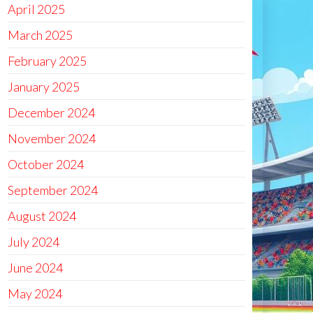
April 2025
March 2025
February 2025
January 2025
December 2024
November 2024
October 2024
September 2024
August 2024
July 2024
June 2024
May 2024