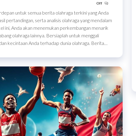
Off
rdepan untuk semua berita olahraga terkini yang Anda
sil pertandingan, serta analisis olahraga yang mendalam
ikel ini, Anda akan menemukan perkembangan menarik
cabang olahraga lainnya. Bersiaplah untuk menggali
an kecintaan Anda terhadap dunia olahraga. Berita…