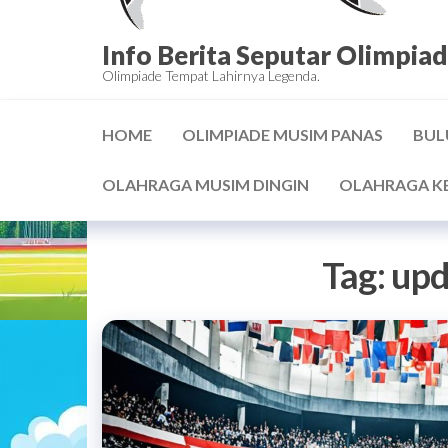
Info Berita Seputar Olimpiad
Olimpiade Tempat Lahirnya Legenda.
HOME
OLIMPIADE MUSIM PANAS
BUL
OLAHRAGA MUSIM DINGIN
OLAHRAGA K
Tag:
upd