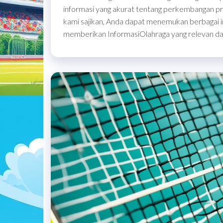
informasi yang akurat tentang perkembangan pre
kami sajikan, Anda dapat menemukan berbagai i
memberikan InformasiOlahraga yang relevan d