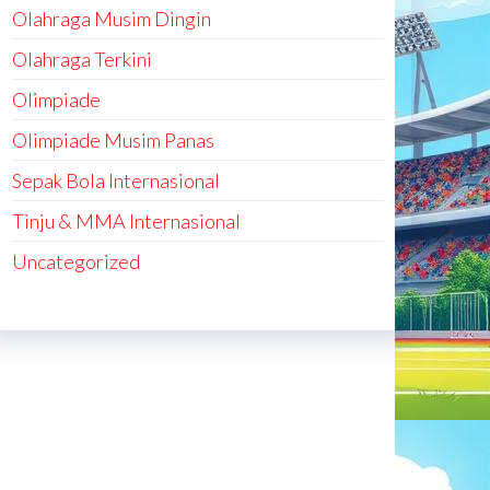
Olahraga Musim Dingin
Olahraga Terkini
Olimpiade
Olimpiade Musim Panas
Sepak Bola Internasional
Tinju & MMA Internasional
Uncategorized