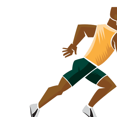
Skip
to
the
content