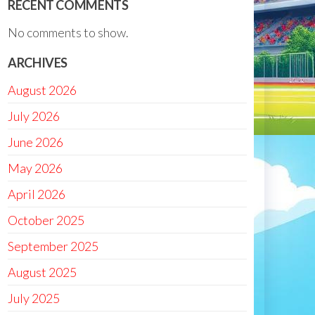
RECENT COMMENTS
No comments to show.
ARCHIVES
August 2026
July 2026
June 2026
May 2026
April 2026
October 2025
September 2025
August 2025
July 2025