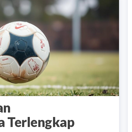
an
 Terlengkap