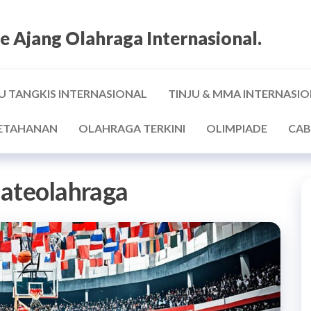
e Ajang Olahraga Internasional.
U TANGKIS INTERNASIONAL
TINJU & MMA INTERNASI
ETAHANAN
OLAHRAGA TERKINI
OLIMPIADE
CAB
ateolahraga