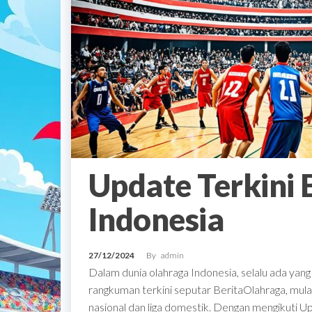
Update Terkini 
Indonesia
27/12/2024
By
admin
Dalam dunia olahraga Indonesia, selalu ada yang 
rangkuman terkini seputar BeritaOlahraga, mulai 
nasional dan liga domestik. Dengan mengikuti 