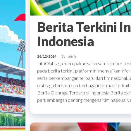
Berita Terkini I
Indonesia
26/12/2024
By
admin
InfoOlahraga merupakan salah satu sumber terk
pada berita terkini, platform ini menyajikan i
serta perkembangan terbaru dari tim nasional. 
olahraga terbaru dan berbagai informasi terkait 
Berita Olahraga Terbaru di Indonesia Berita ol
perkembangan penting mengenai tim nasional y