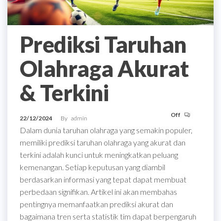
Prediksi Taruhan
Olahraga Akurat
& Terkini
Off
22/12/2024
By
admin
Dalam dunia taruhan olahraga yang semakin populer,
memiliki prediksi taruhan olahraga yang akurat dan
terkini adalah kunci untuk meningkatkan peluang
kemenangan. Setiap keputusan yang diambil
berdasarkan informasi yang tepat dapat membuat
perbedaan signifikan. Artikel ini akan membahas
pentingnya memanfaatkan prediksi akurat dan
bagaimana tren serta statistik tim dapat berpengaruh