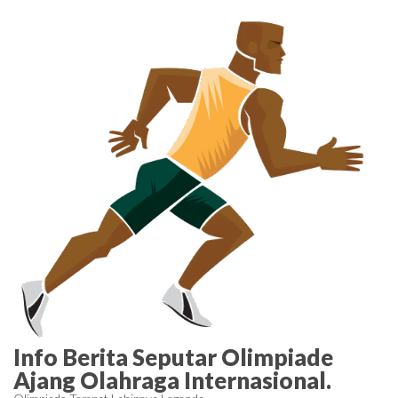
Skip
to
the
content
Info Berita Seputar Olimpiade
Ajang Olahraga Internasional.