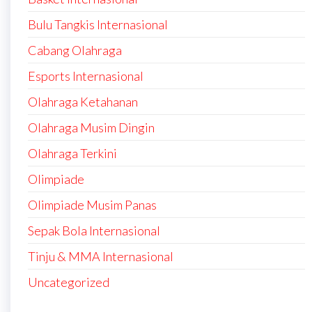
Bulu Tangkis Internasional
Cabang Olahraga
Esports Internasional
Olahraga Ketahanan
Olahraga Musim Dingin
Olahraga Terkini
Olimpiade
Olimpiade Musim Panas
Sepak Bola Internasional
Tinju & MMA Internasional
Uncategorized