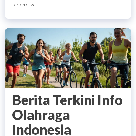
terpercaya,…
Berita Terkini Info
Olahraga
Indonesia