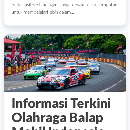
pada hasil pertandingan. Jangan lewatkan kesempatan
untuk mempelajari lebih dalam…
Informasi Terkini
Olahraga Balap