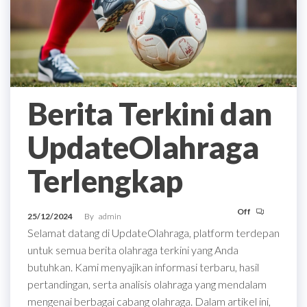
Berita Terkini dan
UpdateOlahraga
Terlengkap
Off
25/12/2024
By
admin
Selamat datang di UpdateOlahraga, platform terdepan
untuk semua berita olahraga terkini yang Anda
butuhkan. Kami menyajikan informasi terbaru, hasil
pertandingan, serta analisis olahraga yang mendalam
mengenai berbagai cabang olahraga. Dalam artikel ini,