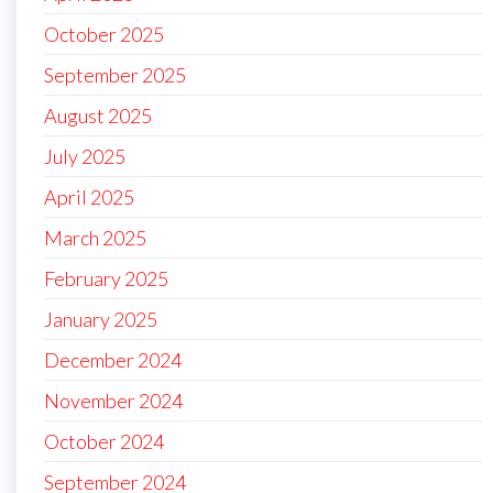
October 2025
September 2025
August 2025
July 2025
April 2025
March 2025
February 2025
January 2025
December 2024
November 2024
October 2024
September 2024