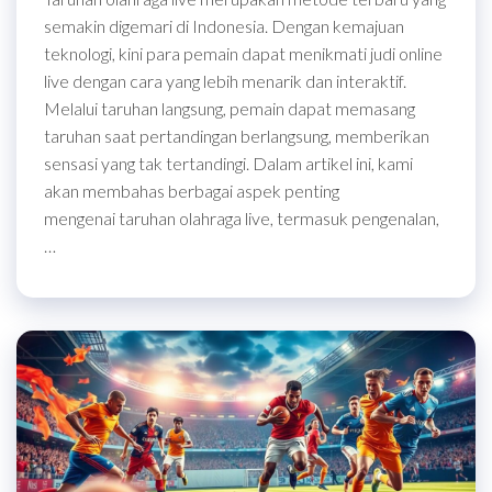
semakin digemari di Indonesia. Dengan kemajuan
teknologi, kini para pemain dapat menikmati judi online
live dengan cara yang lebih menarik dan interaktif.
Melalui taruhan langsung, pemain dapat memasang
taruhan saat pertandingan berlangsung, memberikan
sensasi yang tak tertandingi. Dalam artikel ini, kami
akan membahas berbagai aspek penting
mengenai taruhan olahraga live, termasuk pengenalan,
…