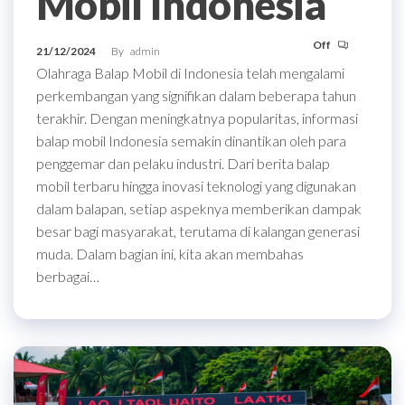
Mobil Indonesia
Off
21/12/2024
By
admin
Olahraga Balap Mobil di Indonesia telah mengalami
perkembangan yang signifikan dalam beberapa tahun
terakhir. Dengan meningkatnya popularitas, informasi
balap mobil Indonesia semakin dinantikan oleh para
penggemar dan pelaku industri. Dari berita balap
mobil terbaru hingga inovasi teknologi yang digunakan
dalam balapan, setiap aspeknya memberikan dampak
besar bagi masyarakat, terutama di kalangan generasi
muda. Dalam bagian ini, kita akan membahas
berbagai…