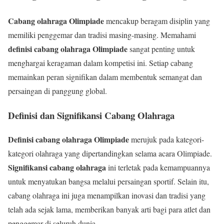
Cabang olahraga Olimpiade
mencakup beragam disiplin yang
memiliki penggemar dan tradisi masing-masing. Memahami
definisi cabang olahraga Olimpiade
sangat penting untuk
menghargai keragaman dalam kompetisi ini. Setiap cabang
memainkan peran signifikan dalam membentuk semangat dan
persaingan di panggung global.
Definisi dan Signifikansi Cabang Olahraga
Definisi cabang olahraga Olimpiade
merujuk pada kategori-
kategori olahraga yang dipertandingkan selama acara Olimpiade.
Signifikansi cabang olahraga
ini terletak pada kemampuannya
untuk menyatukan bangsa melalui persaingan sportif. Selain itu,
cabang olahraga ini juga menampilkan inovasi dan tradisi yang
telah ada sejak lama, memberikan banyak arti bagi para atlet dan
penggemar di seluruh dunia.