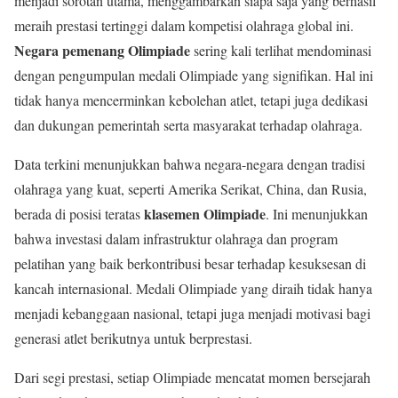
menjadi sorotan utama, menggambarkan siapa saja yang berhasil
meraih prestasi tertinggi dalam kompetisi olahraga global ini.
Negara pemenang Olimpiade
sering kali terlihat mendominasi
dengan pengumpulan medali Olimpiade yang signifikan. Hal ini
tidak hanya mencerminkan kebolehan atlet, tetapi juga dedikasi
dan dukungan pemerintah serta masyarakat terhadap olahraga.
Data terkini menunjukkan bahwa negara-negara dengan tradisi
olahraga yang kuat, seperti Amerika Serikat, China, dan Rusia,
klasemen Olimpiade
berada di posisi teratas
. Ini menunjukkan
bahwa investasi dalam infrastruktur olahraga dan program
pelatihan yang baik berkontribusi besar terhadap kesuksesan di
kancah internasional. Medali Olimpiade yang diraih tidak hanya
menjadi kebanggaan nasional, tetapi juga menjadi motivasi bagi
generasi atlet berikutnya untuk berprestasi.
Dari segi prestasi, setiap Olimpiade mencatat momen bersejarah