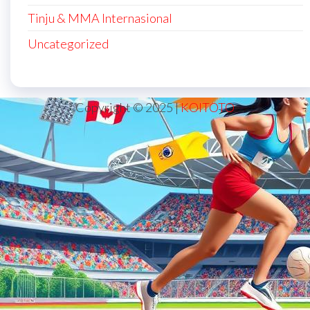
Tinju & MMA Internasional
Uncategorized
Copyright © 2025 |
KOITOTO