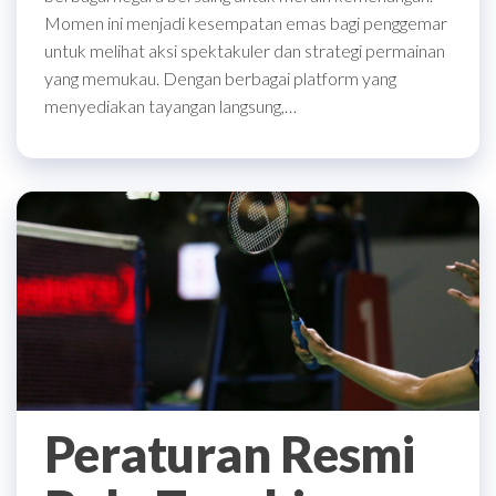
Momen ini menjadi kesempatan emas bagi penggemar
untuk melihat aksi spektakuler dan strategi permainan
yang memukau. Dengan berbagai platform yang
menyediakan tayangan langsung,…
Peraturan Resmi