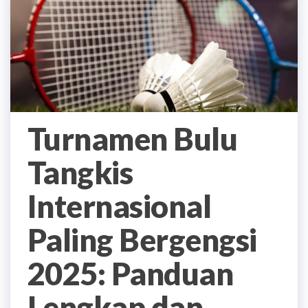
Turnamen Bulu
Tangkis
Internasional
Paling Bergengsi
2025: Panduan
Lengkap dan