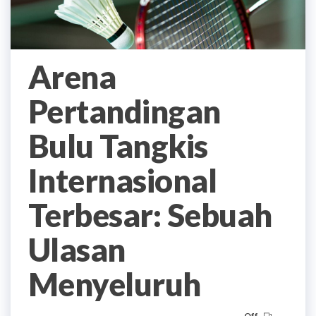
Arena
Pertandingan
Bulu Tangkis
Internasional
Terbesar: Sebuah
Ulasan
Menyeluruh
Off