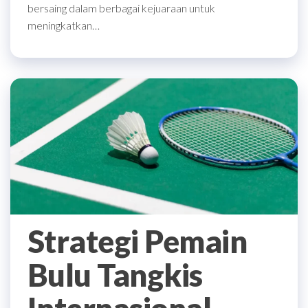
bersaing dalam berbagai kejuaraan untuk
meningkatkan…
Strategi Pemain
Bulu Tangkis