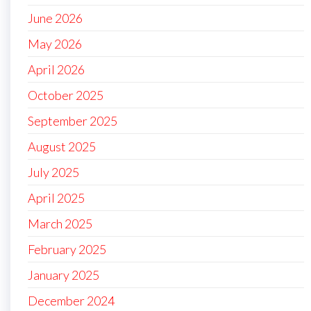
June 2026
May 2026
April 2026
October 2025
September 2025
August 2025
July 2025
April 2025
March 2025
February 2025
January 2025
December 2024