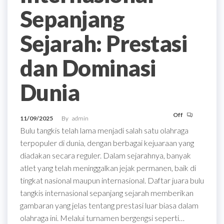
Sepanjang
Sejarah: Prestasi
dan Dominasi
Dunia
Off
11/09/2025
By
admin
Bulu tangkis telah lama menjadi salah satu olahraga
terpopuler di dunia, dengan berbagai kejuaraan yang
diadakan secara reguler. Dalam sejarahnya, banyak
atlet yang telah meninggalkan jejak permanen, baik di
tingkat nasional maupun internasional. Daftar juara bulu
tangkis internasional sepanjang sejarah memberikan
gambaran yang jelas tentang prestasi luar biasa dalam
olahraga ini. Melalui turnamen bergengsi seperti…