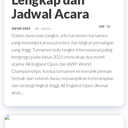
Jadwal Acara
Off
30/09/2025
By
admin
Dalam dunia bulu tangkis, ada turnamen-turnamen
yang menonjol karena prestise dan tingkat persaingan
yang tinggi. Turnamen bulu tangkis internasional paling
bergengsi pada tahun 2025 mencakup dua event
utama: All England Open dan BWF World
Championships. Kedua turnamen ini menarik pemain
terbaik dari seluruh dunia, menampilkan keterampilan
dan strategi tingkat tinggi. All England Open dikenal
akan…