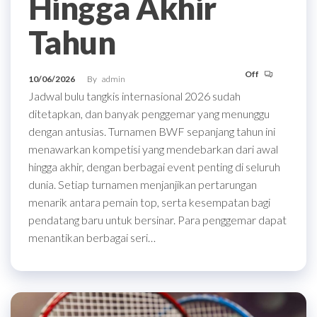
Hingga Akhir
Tahun
Off
10/06/2026
By
admin
Jadwal bulu tangkis internasional 2026 sudah
ditetapkan, dan banyak penggemar yang menunggu
dengan antusias. Turnamen BWF sepanjang tahun ini
menawarkan kompetisi yang mendebarkan dari awal
hingga akhir, dengan berbagai event penting di seluruh
dunia. Setiap turnamen menjanjikan pertarungan
menarik antara pemain top, serta kesempatan bagi
pendatang baru untuk bersinar. Para penggemar dapat
menantikan berbagai seri…