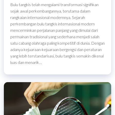
Bulu tangkis telah mengalami transformasi signifikan
sejak awal perkembangannya, terutama dalam
rangkaian internasional modernnya. Sejarah
perkembangan bulu tangkis internasional modern
mencerminkan perjalanan panjang yang dimulai dari
permainan tradisional yang sederhana menjadi salah
satu cabang olahraga paling kompetitif di dunia. Dengan
adanya kejuaraan-kejuaraan bergengsi dan peraturan
yang lebih terstandarisasi, bulu tangkis semakin dikenal
luas dan menarik…