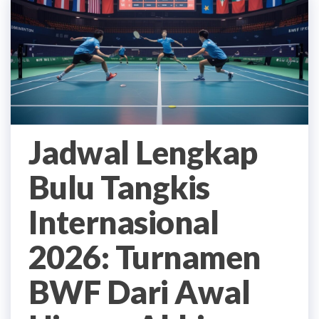
Jadwal Lengkap
Bulu Tangkis
Internasional
2026: Turnamen
BWF Dari Awal