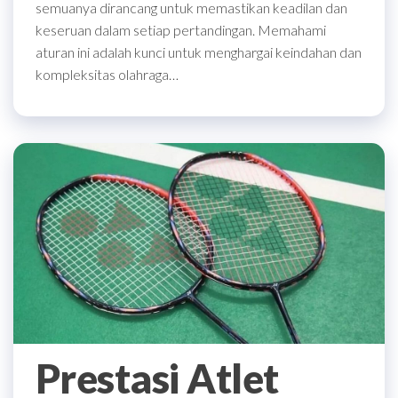
semuanya dirancang untuk memastikan keadilan dan
keseruan dalam setiap pertandingan. Memahami
aturan ini adalah kunci untuk menghargai keindahan dan
kompleksitas olahraga…
Prestasi Atlet