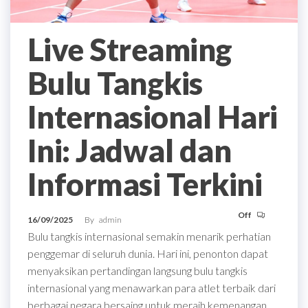
Live Streaming
Bulu Tangkis
Internasional Hari
Ini: Jadwal dan
Informasi Terkini
Off
16/09/2025
By
admin
Bulu tangkis internasional semakin menarik perhatian
penggemar di seluruh dunia. Hari ini, penonton dapat
menyaksikan pertandingan langsung bulu tangkis
internasional yang menawarkan para atlet terbaik dari
berbagai negara bersaing untuk meraih kemenangan.