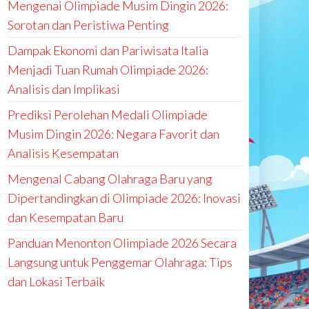
Mengenai Olimpiade Musim Dingin 2026:
Sorotan dan Peristiwa Penting
Dampak Ekonomi dan Pariwisata Italia
Menjadi Tuan Rumah Olimpiade 2026:
Analisis dan Implikasi
Prediksi Perolehan Medali Olimpiade
Musim Dingin 2026: Negara Favorit dan
Analisis Kesempatan
Mengenal Cabang Olahraga Baru yang
Dipertandingkan di Olimpiade 2026: Inovasi
dan Kesempatan Baru
Panduan Menonton Olimpiade 2026 Secara
Langsung untuk Penggemar Olahraga: Tips
dan Lokasi Terbaik