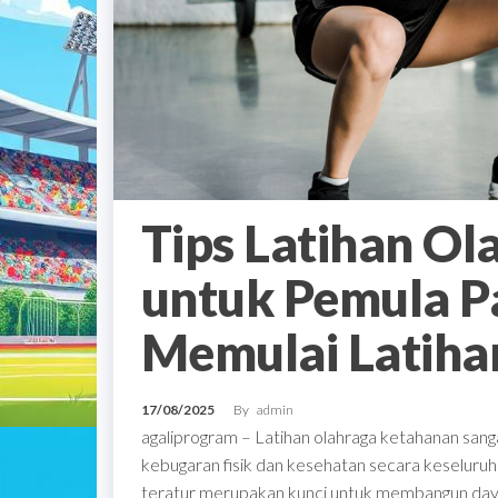
Tips Latihan O
untuk Pemula P
Memulai Latiha
17/08/2025
By
admin
agaliprogram – Latihan olahraga ketahanan sang
kebugaran fisik dan kesehatan secara keseluru
teratur merupakan kunci untuk membangun daya