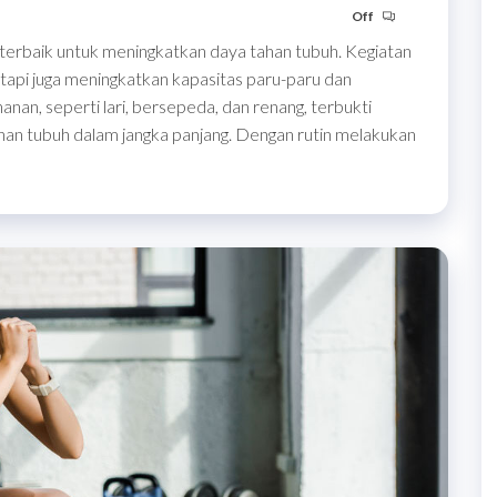
Off
terbaik untuk meningkatkan daya tahan tubuh. Kegiatan
tetapi juga meningkatkan kapasitas paru-paru dan
anan, seperti lari, bersepeda, dan renang, terbukti
an tubuh dalam jangka panjang. Dengan rutin melakukan