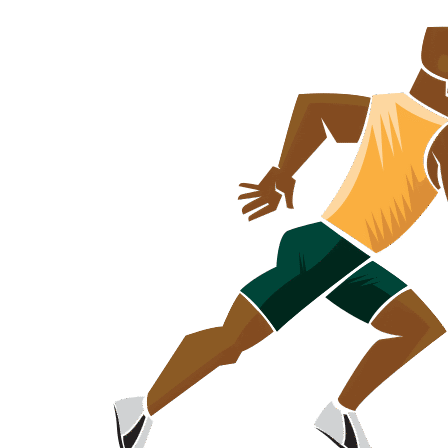
Skip
to
the
content