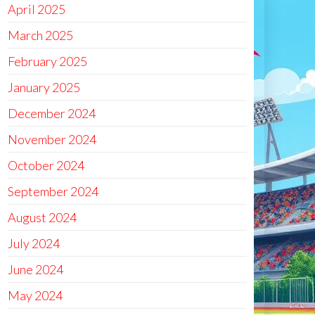
April 2025
March 2025
February 2025
January 2025
December 2024
November 2024
October 2024
September 2024
August 2024
July 2024
June 2024
May 2024