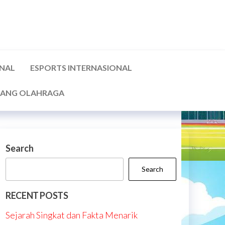
ONAL
ESPORTS INTERNASIONAL
ANG OLAHRAGA
Search
Search
RECENT POSTS
Sejarah Singkat dan Fakta Menarik