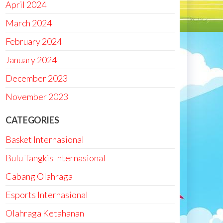
April 2024
March 2024
February 2024
January 2024
December 2023
November 2023
CATEGORIES
Basket Internasional
Bulu Tangkis Internasional
Cabang Olahraga
Esports Internasional
Olahraga Ketahanan