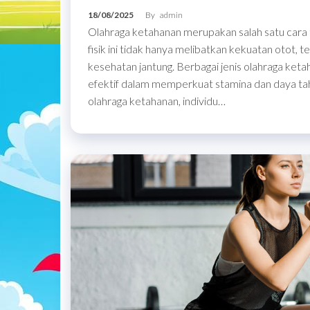
18/08/2025
By
admin
Olahraga ketahanan merupakan salah satu cara 
fisik ini tidak hanya melibatkan kekuatan otot, 
kesehatan jantung. Berbagai jenis olahraga ketah
efektif dalam memperkuat stamina dan daya tah
olahraga ketahanan, individu…