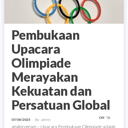
Pembukaan
Upacara
Olimpiade
Merayakan
Kekuatan dan
Persatuan Global
Off
07/04/2025
By
admin
agaliprogram – Upacara Pembukaan Olimpiade adalah