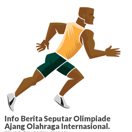
Skip
to
the
content
Info Berita Seputar Olimpiade
Ajang Olahraga Internasional.