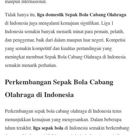
maupun internasional.
liga domestik
Sepak Bola Cabang Olahraga
Tidak hanya itu,
di Indonesia juga mengalami kemajuan signifikan. Liga 1
Indonesia semakin banyak menarik minat para pemain, pelatih,
dan penggemar, baik dari dalam maupun luar negeri. Kompetisi
yang semakin kompetitif dan kualitas pertandingan yang
meningkat membuat Sepak Bola Cabang Olahraga di Indonesia
semakin menarik perhatian.
Perkembangan Sepak Bola Cabang
Olahraga di Indonesia
Perkembangan sepak bola cabang olahraga di Indonesia terus
menunjukkan kemajuan yang mengesankan. Dalam beberapa
liga sepak bola
tahun terakhir,
di Indonesia semakin berkembang