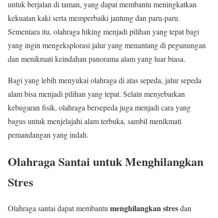
untuk berjalan di taman, yang dapat membantu meningkatkan
kekuatan kaki serta memperbaiki jantung dan paru-paru.
Sementara itu, olahraga hiking menjadi pilihan yang tepat bagi
yang ingin mengeksplorasi jalur yang menantang di pegunungan
dan menikmati keindahan panorama alam yang luar biasa.
Bagi yang lebih menyukai olahraga di atas sepeda, jalur sepeda
alam bisa menjadi pilihan yang tepat. Selain menyebarkan
kebugaran fisik, olahraga bersepeda juga menjadi cara yang
bagus untuk menjelajahi alam terbuka, sambil menikmati
pemandangan yang indah.
Olahraga Santai untuk Menghilangkan
Stres
menghilangkan stres
Olahraga santai dapat membantu
dan