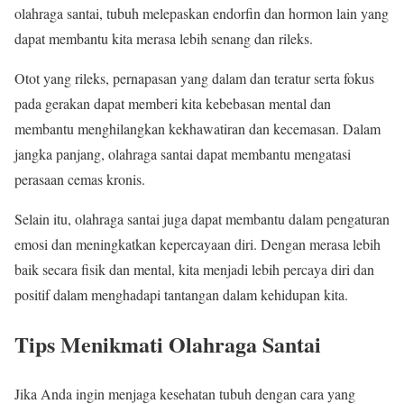
olahraga santai, tubuh melepaskan endorfin dan hormon lain yang
dapat membantu kita merasa lebih senang dan rileks.
Otot yang rileks, pernapasan yang dalam dan teratur serta fokus
pada gerakan dapat memberi kita kebebasan mental dan
membantu menghilangkan kekhawatiran dan kecemasan. Dalam
jangka panjang, olahraga santai dapat membantu mengatasi
perasaan cemas kronis.
Selain itu, olahraga santai juga dapat membantu dalam pengaturan
emosi dan meningkatkan kepercayaan diri. Dengan merasa lebih
baik secara fisik dan mental, kita menjadi lebih percaya diri dan
positif dalam menghadapi tantangan dalam kehidupan kita.
Tips Menikmati Olahraga Santai
Jika Anda ingin menjaga kesehatan tubuh dengan cara yang