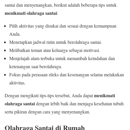
santai dan menyenangkan, berikut adalah beberapa tips untuk
menikmati olahraga santai
:
Pilih aktivitas yang disukai dan sesuai dengan kemampuan
Anda.
Menetapkan jadwal rutin untuk berolahraga santai.
Melibatkan teman atau keluarga sebagai motivasi.
Menjelajah alam terbuka untuk menambah keindahan dan
ketenangan saat berolahraga.
Fokus pada perasaan rileks dan kesenangan selama melakukan
aktivitas.
menikmati
Dengan mengikuti tips-tips tersebut, Anda dapat
olahraga santai
dengan lebih baik dan menjaga kesehatan tubuh
serta pikiran dengan cara yang menyenangkan.
Olahraga Santai di Rumah