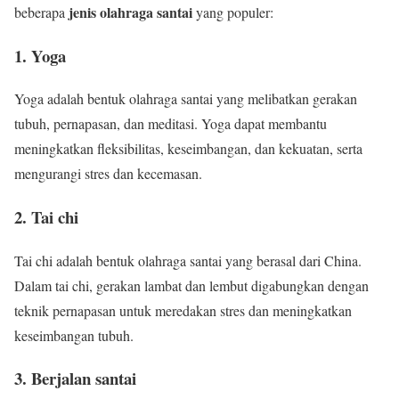
jenis olahraga santai
beberapa
yang populer:
1. Yoga
Yoga adalah bentuk olahraga santai yang melibatkan gerakan
tubuh, pernapasan, dan meditasi. Yoga dapat membantu
meningkatkan fleksibilitas, keseimbangan, dan kekuatan, serta
mengurangi stres dan kecemasan.
2. Tai chi
Tai chi adalah bentuk olahraga santai yang berasal dari China.
Dalam tai chi, gerakan lambat dan lembut digabungkan dengan
teknik pernapasan untuk meredakan stres dan meningkatkan
keseimbangan tubuh.
3. Berjalan santai