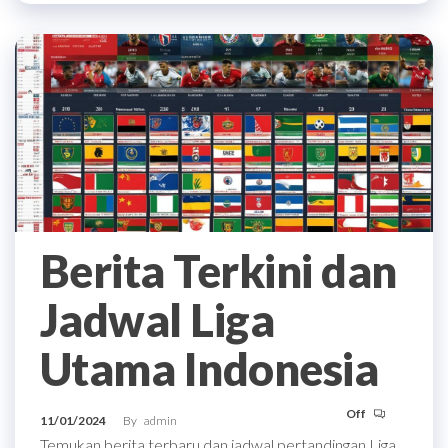
Berita Terkini dan
Jadwal Liga
Utama Indonesia
Off
11/01/2024
By
admin
Temukan berita terbaru dan jadwal pertandingan Liga