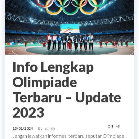
Info Lengkap
Olimpiade
Terbaru – Update
2023
Off
13/01/2024
By
admin
Jangan lewatkan informasi terbaru seputar Olimpiade