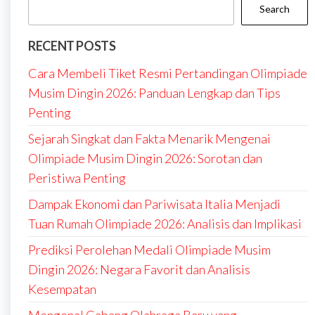
Search
RECENT POSTS
Cara Membeli Tiket Resmi Pertandingan Olimpiade
Musim Dingin 2026: Panduan Lengkap dan Tips
Penting
Sejarah Singkat dan Fakta Menarik Mengenai
Olimpiade Musim Dingin 2026: Sorotan dan
Peristiwa Penting
Dampak Ekonomi dan Pariwisata Italia Menjadi
Tuan Rumah Olimpiade 2026: Analisis dan Implikasi
Prediksi Perolehan Medali Olimpiade Musim
Dingin 2026: Negara Favorit dan Analisis
Kesempatan
Mengenal Cabang Olahraga Baru yang