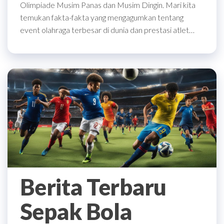
Olimpiade Musim Panas dan Musim Dingin. Mari kita
temukan fakta-fakta yang mengagumkan tentang
event olahraga terbesar di dunia dan prestasi atlet…
Berita Terbaru
Sepak Bola