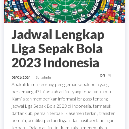
Jadwal Lengkap
Liga Sepak Bola
2023 Indonesia
Off
08/01/2024
By
admin
Apakah kamu seorang penggemar sepak bola yang
bersemangat? Ini adalah artikel yang tepat untukmu.
Kami akan memberikan informasi lengkap tentang
jadwal Liga Sepak Bola 2023 di Indonesia, termasuk
daftar klub, pemain terbaik, klasemen terkini, transfer
pemain, prediksi pertandingan, dan hasil pertandingan
terbaru. Dalam artikel ini, kamu akan menemukan