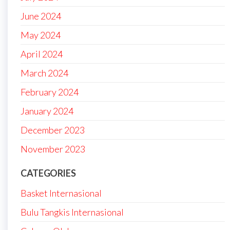
June 2024
May 2024
April 2024
March 2024
February 2024
January 2024
December 2023
November 2023
CATEGORIES
Basket Internasional
Bulu Tangkis Internasional