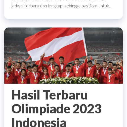
jadwal terbaru dan lengkap, sehingga pastikan untuk…
Hasil Terbaru
Olimpiade 2023
Indonesia