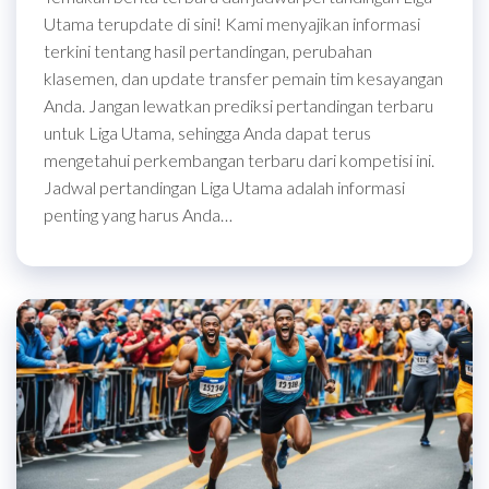
Utama terupdate di sini! Kami menyajikan informasi
terkini tentang hasil pertandingan, perubahan
klasemen, dan update transfer pemain tim kesayangan
Anda. Jangan lewatkan prediksi pertandingan terbaru
untuk Liga Utama, sehingga Anda dapat terus
mengetahui perkembangan terbaru dari kompetisi ini.
Jadwal pertandingan Liga Utama adalah informasi
penting yang harus Anda…