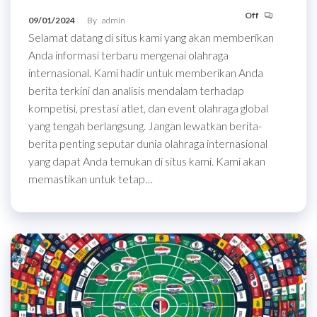
Off
09/01/2024
By
admin
Selamat datang di situs kami yang akan memberikan
Anda informasi terbaru mengenai olahraga
internasional. Kami hadir untuk memberikan Anda
berita terkini dan analisis mendalam terhadap
kompetisi, prestasi atlet, dan event olahraga global
yang tengah berlangsung. Jangan lewatkan berita-
berita penting seputar dunia olahraga internasional
yang dapat Anda temukan di situs kami. Kami akan
memastikan untuk tetap…