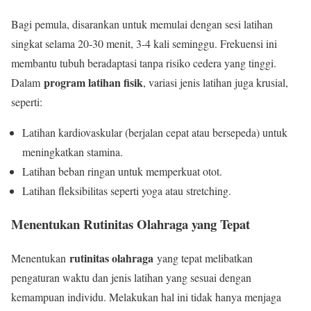
Bagi pemula, disarankan untuk memulai dengan sesi latihan
singkat selama 20-30 menit, 3-4 kali seminggu. Frekuensi ini
membantu tubuh beradaptasi tanpa risiko cedera yang tinggi.
program latihan fisik
Dalam
, variasi jenis latihan juga krusial,
seperti:
Latihan kardiovaskular (berjalan cepat atau bersepeda) untuk
meningkatkan stamina.
Latihan beban ringan untuk memperkuat otot.
Latihan fleksibilitas seperti yoga atau stretching.
Menentukan Rutinitas Olahraga yang Tepat
rutinitas olahraga
Menentukan
yang tepat melibatkan
pengaturan waktu dan jenis latihan yang sesuai dengan
kemampuan individu. Melakukan hal ini tidak hanya menjaga