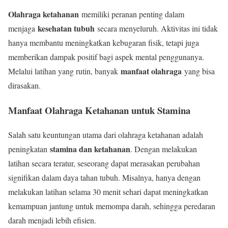
Olahraga ketahanan
memiliki peranan penting dalam
kesehatan tubuh
menjaga
secara menyeluruh. Aktivitas ini tidak
hanya membantu meningkatkan kebugaran fisik, tetapi juga
memberikan dampak positif bagi aspek mental penggunanya.
manfaat olahraga
Melalui latihan yang rutin, banyak
yang bisa
dirasakan.
Manfaat Olahraga Ketahanan untuk Stamina
Salah satu keuntungan utama dari olahraga ketahanan adalah
stamina dan ketahanan
peningkatan
. Dengan melakukan
latihan secara teratur, seseorang dapat merasakan perubahan
signifikan dalam daya tahan tubuh. Misalnya, hanya dengan
melakukan latihan selama 30 menit sehari dapat meningkatkan
kemampuan jantung untuk memompa darah, sehingga peredaran
darah menjadi lebih efisien.