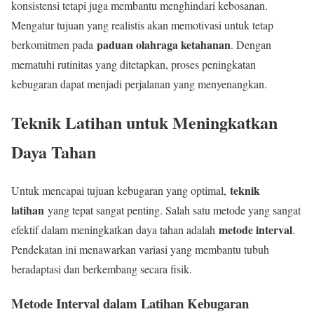
konsistensi tetapi juga membantu menghindari kebosanan.
Mengatur tujuan yang realistis akan memotivasi untuk tetap
paduan olahraga ketahanan
berkomitmen pada
. Dengan
mematuhi rutinitas yang ditetapkan, proses peningkatan
kebugaran dapat menjadi perjalanan yang menyenangkan.
Teknik Latihan untuk Meningkatkan
Daya Tahan
teknik
Untuk mencapai tujuan kebugaran yang optimal,
latihan
yang tepat sangat penting. Salah satu metode yang sangat
metode interval
efektif dalam meningkatkan daya tahan adalah
.
Pendekatan ini menawarkan variasi yang membantu tubuh
beradaptasi dan berkembang secara fisik.
Metode Interval dalam Latihan Kebugaran