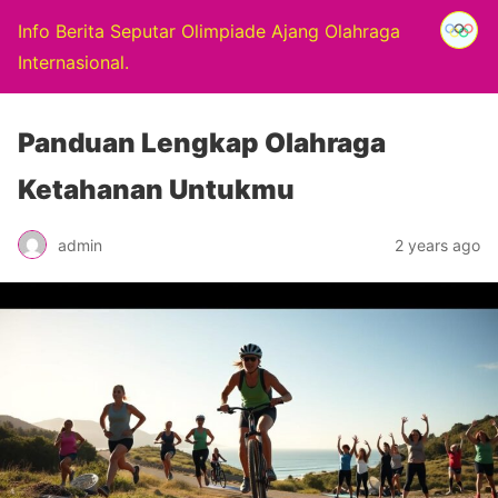
Info Berita Seputar Olimpiade Ajang Olahraga
Internasional.
Panduan Lengkap Olahraga
Ketahanan Untukmu
admin
2 years ago