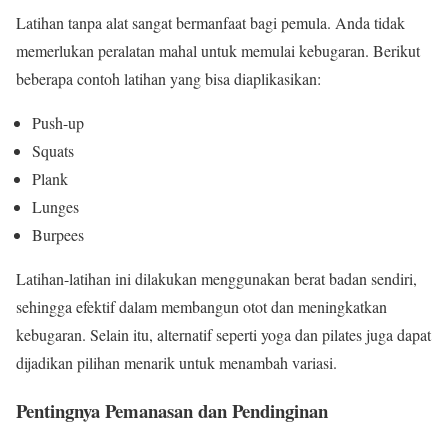
Latihan tanpa alat sangat bermanfaat bagi pemula. Anda tidak
memerlukan peralatan mahal untuk memulai kebugaran. Berikut
beberapa contoh latihan yang bisa diaplikasikan:
Push-up
Squats
Plank
Lunges
Burpees
Latihan-latihan ini dilakukan menggunakan berat badan sendiri,
sehingga efektif dalam membangun otot dan meningkatkan
kebugaran. Selain itu, alternatif seperti yoga dan pilates juga dapat
dijadikan pilihan menarik untuk menambah variasi.
Pentingnya Pemanasan dan Pendinginan