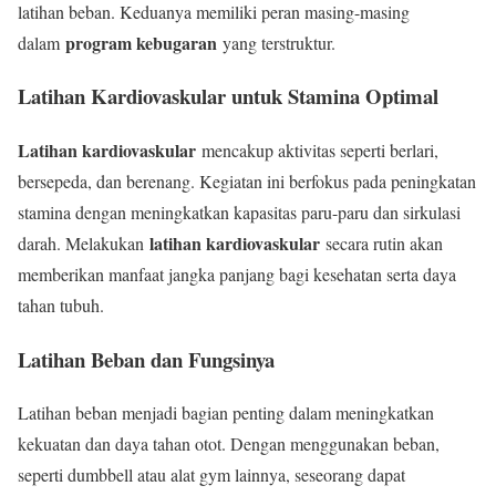
latihan beban. Keduanya memiliki peran masing-masing
program kebugaran
dalam
yang terstruktur.
Latihan Kardiovaskular untuk Stamina Optimal
Latihan kardiovaskular
mencakup aktivitas seperti berlari,
bersepeda, dan berenang. Kegiatan ini berfokus pada peningkatan
stamina dengan meningkatkan kapasitas paru-paru dan sirkulasi
latihan kardiovaskular
darah. Melakukan
secara rutin akan
memberikan manfaat jangka panjang bagi kesehatan serta daya
tahan tubuh.
Latihan Beban dan Fungsinya
Latihan beban menjadi bagian penting dalam meningkatkan
kekuatan dan daya tahan otot. Dengan menggunakan beban,
seperti dumbbell atau alat gym lainnya, seseorang dapat