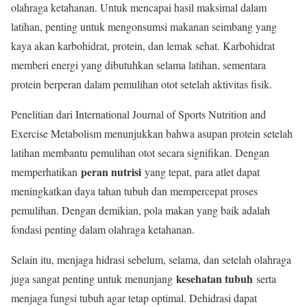
olahraga ketahanan. Untuk mencapai hasil maksimal dalam
latihan, penting untuk mengonsumsi makanan seimbang yang
kaya akan karbohidrat, protein, dan lemak sehat. Karbohidrat
memberi energi yang dibutuhkan selama latihan, sementara
protein berperan dalam pemulihan otot setelah aktivitas fisik.
Penelitian dari International Journal of Sports Nutrition and
Exercise Metabolism menunjukkan bahwa asupan protein setelah
latihan membantu pemulihan otot secara signifikan. Dengan
peran nutrisi
memperhatikan
yang tepat, para atlet dapat
meningkatkan daya tahan tubuh dan mempercepat proses
pemulihan. Dengan demikian, pola makan yang baik adalah
fondasi penting dalam olahraga ketahanan.
Selain itu, menjaga hidrasi sebelum, selama, dan setelah olahraga
kesehatan tubuh
juga sangat penting untuk menunjang
serta
menjaga fungsi tubuh agar tetap optimal. Dehidrasi dapat