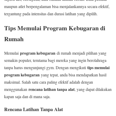
maupun atlet berpengalaman bisa menjalankannya secara efektif,
tergantung pada intensitas dan durasi latihan yang dipilih.
Tips Memulai Program Kebugaran di
Rumah
program kebugaran
Memulai
di rumah menjadi pilihan yang
semakin populer, terutama bagi mereka yang ingin berolahraga
tips memulai
tanpa harus mengunjungi gym. Dengan mengikuti
program kebugaran
yang tepat, anda bisa mendapatkan hasil
maksimal. Salah satu cara paling efektif adalah dengan
rencana latihan tanpa alat
menggunakan
, yang dapat dilakukan
kapan saja dan di mana saja.
Rencana Latihan Tanpa Alat