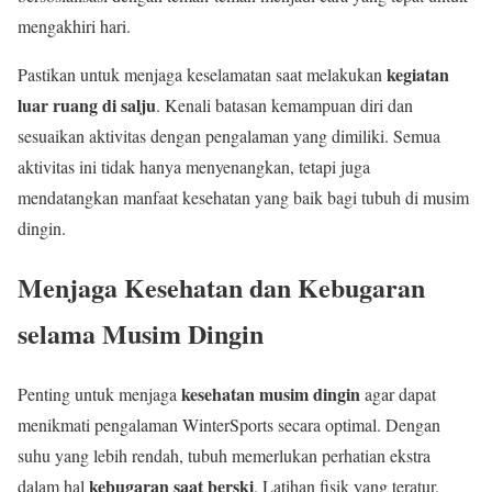
mengakhiri hari.
kegiatan
Pastikan untuk menjaga keselamatan saat melakukan
luar ruang di salju
. Kenali batasan kemampuan diri dan
sesuaikan aktivitas dengan pengalaman yang dimiliki. Semua
aktivitas ini tidak hanya menyenangkan, tetapi juga
mendatangkan manfaat kesehatan yang baik bagi tubuh di musim
dingin.
Menjaga Kesehatan dan Kebugaran
selama Musim Dingin
kesehatan musim dingin
Penting untuk menjaga
agar dapat
menikmati pengalaman WinterSports secara optimal. Dengan
suhu yang lebih rendah, tubuh memerlukan perhatian ekstra
kebugaran saat berski
dalam hal
. Latihan fisik yang teratur,