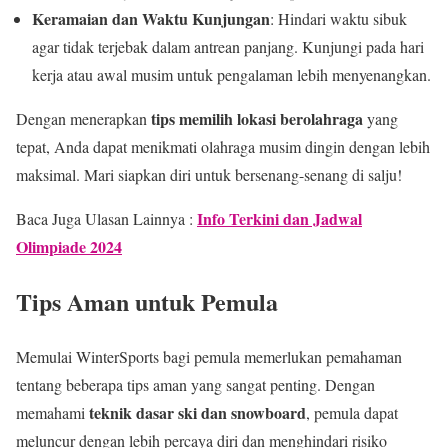
Keramaian dan Waktu Kunjungan
: Hindari waktu sibuk
agar tidak terjebak dalam antrean panjang. Kunjungi pada hari
kerja atau awal musim untuk pengalaman lebih menyenangkan.
tips memilih lokasi berolahraga
Dengan menerapkan
yang
tepat, Anda dapat menikmati olahraga musim dingin dengan lebih
maksimal. Mari siapkan diri untuk bersenang-senang di salju!
Info Terkini dan Jadwal
Baca Juga Ulasan Lainnya :
Olimpiade 2024
Tips Aman untuk Pemula
Memulai WinterSports bagi pemula memerlukan pemahaman
tentang beberapa tips aman yang sangat penting. Dengan
teknik dasar ski dan snowboard
memahami
, pemula dapat
meluncur dengan lebih percaya diri dan menghindari risiko