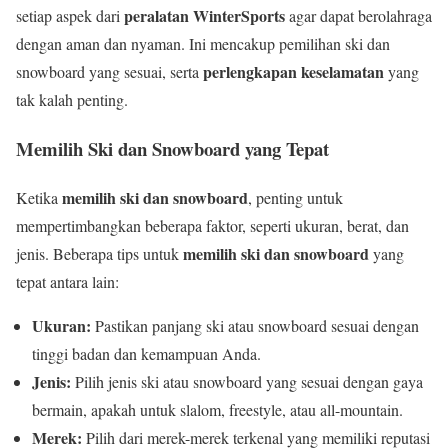
peralatan WinterSports
setiap aspek dari
agar dapat berolahraga
dengan aman dan nyaman. Ini mencakup pemilihan ski dan
perlengkapan keselamatan
snowboard yang sesuai, serta
yang
tak kalah penting.
Memilih Ski dan Snowboard yang Tepat
memilih ski dan snowboard
Ketika
, penting untuk
mempertimbangkan beberapa faktor, seperti ukuran, berat, dan
memilih ski dan snowboard
jenis. Beberapa tips untuk
yang
tepat antara lain:
Ukuran:
Pastikan panjang ski atau snowboard sesuai dengan
tinggi badan dan kemampuan Anda.
Jenis:
Pilih jenis ski atau snowboard yang sesuai dengan gaya
bermain, apakah untuk slalom, freestyle, atau all-mountain.
Merek:
Pilih dari merek-merek terkenal yang memiliki reputasi