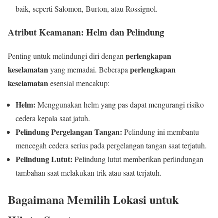
baik, seperti Salomon, Burton, atau Rossignol.
Atribut Keamanan: Helm dan Pelindung
perlengkapan
Penting untuk melindungi diri dengan
keselamatan
perlengkapan
yang memadai. Beberapa
keselamatan
esensial mencakup:
Helm:
Menggunakan helm yang pas dapat mengurangi risiko
cedera kepala saat jatuh.
Pelindung Pergelangan Tangan:
Pelindung ini membantu
mencegah cedera serius pada pergelangan tangan saat terjatuh.
Pelindung Lutut:
Pelindung lutut memberikan perlindungan
tambahan saat melakukan trik atau saat terjatuh.
Bagaimana Memilih Lokasi untuk