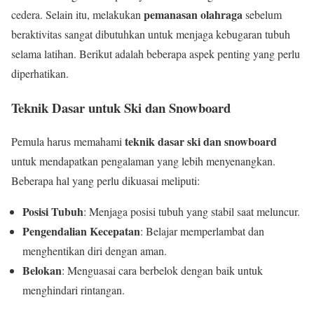
pemanasan olahraga
cedera. Selain itu, melakukan
sebelum
beraktivitas sangat dibutuhkan untuk menjaga kebugaran tubuh
selama latihan. Berikut adalah beberapa aspek penting yang perlu
diperhatikan.
Teknik Dasar untuk Ski dan Snowboard
teknik dasar ski dan snowboard
Pemula harus memahami
untuk mendapatkan pengalaman yang lebih menyenangkan.
Beberapa hal yang perlu dikuasai meliputi:
Posisi Tubuh
: Menjaga posisi tubuh yang stabil saat meluncur.
Pengendalian Kecepatan
: Belajar memperlambat dan
menghentikan diri dengan aman.
Belokan
: Menguasai cara berbelok dengan baik untuk
menghindari rintangan.