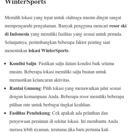
WinterSports
Memilih lokasi yang tepat untuk olahraga musim dingin sangat
resor ski
mempengaruhi pengalaman. Banyak pengguna mencari
di Indonesia
yang memiliki fasilitas yang sesuai untuk pemula.
Selanjutnya, pertimbangkan beberapa faktor penting saat
lokasi WinterSports
menentukan
.
Kondisi Salju
: Pastikan salju dalam kondisi baik selama
musim. Beberapa lokasi memiliki salju buatan untuk
memastikan kelancaran aktivitas.
Rantai Gunung
: Pilih lokasi yang menawarkan jalur sesuai
dengan kemampuan Anda. Beberapa resor memiliki beberapa
pilihan rute untuk berbagai tingkat keahlian.
Fasilitas Pendukung
: Cek apakah ada pelatihan dan
penyewaan peralatan di sekitar lokasi. Ini membantu Anda
merasa lebih nyaman, terutama jika baru pertama kali.