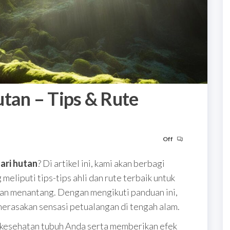
tan – Tips & Rute
Off
lari hutan
? Di artikel ini, kami akan berbagi
 meliputi tips-tips ahli dan rute terbaik untuk
dan menantang. Dengan mengikuti panduan ini,
erasakan sensasi petualangan di tengah alam.
kesehatan tubuh Anda serta memberikan efek