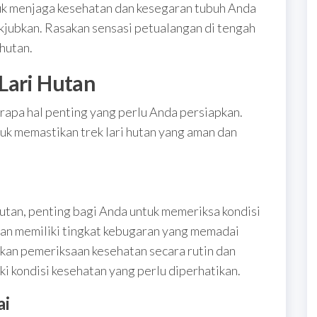
ntuk menjaga kesehatan dan kesegaran tubuh Anda
jubkan. Rasakan sensasi petualangan di tengah
 hutan.
Lari Hutan
rapa hal penting yang perlu Anda persiapkan.
uk memastikan trek lari hutan yang aman dan
utan, penting bagi Anda untuk memeriksa kondisi
 dan memiliki tingkat kebugaran yang memadai
kan pemeriksaan kesehatan secara rutin dan
ki kondisi kesehatan yang perlu diperhatikan.
ai