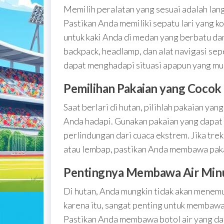
Memilih peralatan yang sesuai adalah lan
Pastikan Anda memiliki sepatu lari yang 
untuk kaki Anda di medan yang berbatu dan 
backpack, headlamp, dan alat navigasi se
dapat menghadapi situasi apapun yang mun
Pemilihan Pakaian yang Cocok
Saat berlari di hutan, pilihlah pakaian ya
Anda hadapi. Gunakan pakaian yang dapat
perlindungan dari cuaca ekstrem. Jika trek
atau lembap, pastikan Anda membawa paka
Pentingnya Membawa Air Min
Di hutan, Anda mungkin tidak akan menemu
karena itu, sangat penting untuk membawa 
Pastikan Anda membawa botol air yang dapa