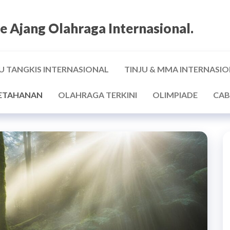
e Ajang Olahraga Internasional.
U TANGKIS INTERNASIONAL
TINJU & MMA INTERNASI
ETAHANAN
OLAHRAGA TERKINI
OLIMPIADE
CAB