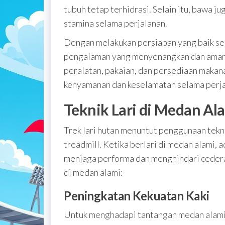
tubuh tetap terhidrasi. Selain itu, bawa 
stamina selama perjalanan.
Dengan melakukan persiapan yang baik seb
pengalaman yang menyenangkan dan aman di
peralatan, pakaian, dan persediaan maka
kenyamanan dan keselamatan selama perja
Teknik Lari di Medan Al
Trek lari hutan menuntut penggunaan teknik
treadmill. Ketika berlari di medan alami, 
menjaga performa dan menghindari cedera.
di medan alami:
Peningkatan Kekuatan Kaki
Untuk menghadapi tantangan medan alami, 