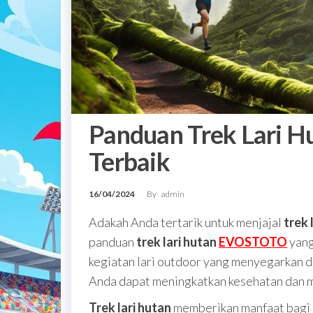
Panduan Trek Lari Hu
Terbaik
16/04/2024
By
admin
Adakah Anda tertarik untuk menjajal
trek 
panduan
trek lari hutan
EVOSTOTO
yang
kegiatan lari outdoor yang menyegarkan 
Anda dapat meningkatkan kesehatan dan m
Trek lari hutan
memberikan manfaat bagi 