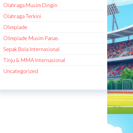
Olahraga Musim Dingin
Olahraga Terkini
Olimpiade
Olimpiade Musim Panas
Sepak Bola Internasional
Tinju & MMA Internasional
Uncategorized