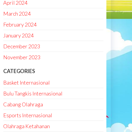
April 2024
March 2024
February 2024
January 2024
December 2023
November 2023
CATEGORIES
Basket Internasional
Bulu Tangkis Internasional
Cabang Olahraga
Esports Internasional
Olahraga Ketahanan