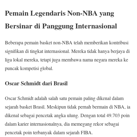
Pemain Legendaris Non-NBA yang
Bersinar di Panggung Internasional
Beberapa pemain basket non-NBA telah memberikan kontribusi
signifikan di tingkat internasional. Mereka tidak hanya berjaya di
liga lokal mereka, tetapi juga membawa nama negara mereka ke
puncak kompetisi global.
Oscar Schmidt dari Brasil
Oscar Schmidt adalah salah satu pemain paling dikenal dalam
sejarah basket Brasil. Meskipun tidak pernah bermain di NBA, ia
dikenal sebagai pencetak angka ulung. Dengan total 49.703 poin
dalam karier internasionalnya, dia memegang rekor sebagai
pencetak poin terbanyak dalam sejarah FIBA.