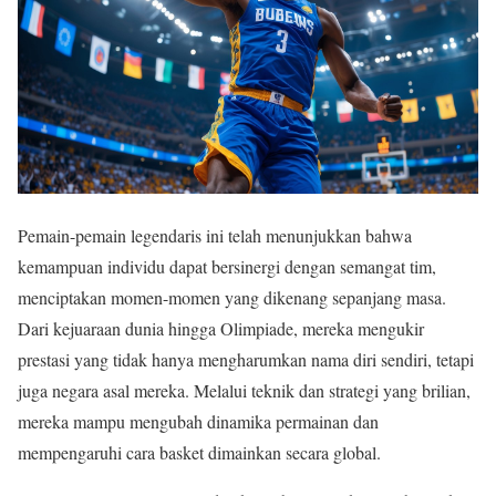
Pemain-pemain legendaris ini telah menunjukkan bahwa
kemampuan individu dapat bersinergi dengan semangat tim,
menciptakan momen-momen yang dikenang sepanjang masa.
Dari kejuaraan dunia hingga Olimpiade, mereka mengukir
prestasi yang tidak hanya mengharumkan nama diri sendiri, tetapi
juga negara asal mereka. Melalui teknik dan strategi yang brilian,
mereka mampu mengubah dinamika permainan dan
mempengaruhi cara basket dimainkan secara global.