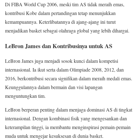
Di FIBA World Cup 2006, meski tim AS tidak meraih emas,
kontribusi Kobe dalam pertandingan tetap menunjukkan
kemampuannya. Keterlibatannya di ajang-ajang ini turut
menjadikan basket sebagai olahraga global yang lebih dihargai.
LeBron James dan Kontribusinya untuk AS
LeBron James juga menjadi sosok kunci dalam kompetisi
internasional. Ia ikut serta dalam Olimpiade 2008, 2012, dan
2016, berkontribusi secara signifikan dalam meraih medali emas.
Keunggulannya dalam bermain dan visi lapangan
menguntungkan tim.
LeBron berperan penting dalam menjaga dominasi AS di tingkat
internasional. Dengan kombinasi fisik yang mengesankan dan
keterampilan tinggi, ia membantu menginspirasi pemain-pemain
muda untuk mengejar kesuksesan di dunia basket.