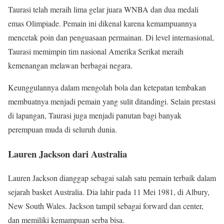
Taurasi telah meraih lima gelar juara WNBA dan dua medali
emas Olimpiade. Pemain ini dikenal karena kemampuannya
mencetak poin dan penguasaan permainan. Di level internasional,
Taurasi memimpin tim nasional Amerika Serikat meraih
kemenangan melawan berbagai negara.
Keunggulannya dalam mengolah bola dan ketepatan tembakan
membuatnya menjadi pemain yang sulit ditandingi. Selain prestasi
di lapangan, Taurasi juga menjadi panutan bagi banyak
perempuan muda di seluruh dunia.
Lauren Jackson dari Australia
Lauren Jackson dianggap sebagai salah satu pemain terbaik dalam
sejarah basket Australia. Dia lahir pada 11 Mei 1981, di Albury,
New South Wales. Jackson tampil sebagai forward dan center,
dan memiliki kemampuan serba bisa.