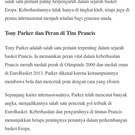
salah satu pemain paling berpengaruh dalam sejarah basket
Eropa. Keberhasilannya tidak hanya di tingkat klub, tetapi juga di
pentas internasional menjadi teladan bagi generasi muda.
Tony Parker dan Peran di Tim Prancis
Tony Parker adalah salah satu pemain terpenting dalam sejarah
basket Prancis. Ia memainkan peran vital dalam keberhasilan
Prancis meraih medali perak di Olimpiade 2000 dan medali emas
di EuroBasket 2013. Parker dikenal karena kemampuannya
membawa bola dan mencetak poin dengan cara yang efisien.
Sepanjang karier internasionalnya, Parker telah mencatat banyak
angka, menjadikannya salah satu pencetak gol terbaik di
EuroBasket. Keberhasilan dan pengaruhnya di timnas Prancis
menunjukkan betapa pentingnya perannya dalam perkembangan
basket Eropa.