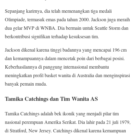
Sepanjang karirnya, dia telah memenangkan tiga medali
Olimpiade, termasuk emas pada tahun 2000. Jackson juga meraih
dua gelar MVP di WNBA. Dia bermain untuk Seattle Storm dan
berkontribusi signifikan terhadap kesuksesan tim.
Jackson dikenal karena tinggi badannya yang mencapai 196 cm
dan kemampuannya dalam mencetak poin dari berbagai posisi.
Keberhasilannya di panggung internasional membantu
meningkatkan profil basket wanita di Australia dan menginspirasi
banyak pemain muda.
Tamika Catchings dan Tim Wanita AS
Tamika Catchings adalah bek ikonik yang menjadi pilar tim
nasional perempuan Amerika Serikat. Dia lahir pada 21 juli 1979,
di Stratford, New Jersey. Catchings dikenal karena kemampuan