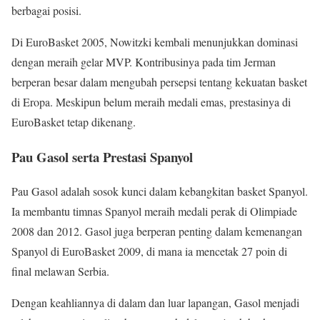
berbagai posisi.
Di EuroBasket 2005, Nowitzki kembali menunjukkan dominasi
dengan meraih gelar MVP. Kontribusinya pada tim Jerman
berperan besar dalam mengubah persepsi tentang kekuatan basket
di Eropa. Meskipun belum meraih medali emas, prestasinya di
EuroBasket tetap dikenang.
Pau Gasol serta Prestasi Spanyol
Pau Gasol adalah sosok kunci dalam kebangkitan basket Spanyol.
Ia membantu timnas Spanyol meraih medali perak di Olimpiade
2008 dan 2012. Gasol juga berperan penting dalam kemenangan
Spanyol di EuroBasket 2009, di mana ia mencetak 27 poin di
final melawan Serbia.
Dengan keahliannya di dalam dan luar lapangan, Gasol menjadi