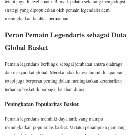
tetapi juga di level amatir. Banyak pelatih sekarang mengadopsi
strategi yang dipopulerkan oleh pemain legendaris demi
meningkatkan kualitas permainan.
Peran Pemain Legendaris sebagai Duta
Global Basket
Pemain legendaris berfungsi sebagai jembatan antara olahraga
dan masyarakat global. Mereka tidak hanya tampil di lapangan,
tetapi juga berperan penting dalam meningkatkan ketertarikan
terhadap basket di berbagai belahan dunia.
Peningkatan Popularitas Basket
Pemain legendaris memiliki daya tarik yang mampu
meningkatkan popularitas basket. Melalui penampilan gemilang