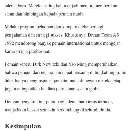
talenta baru. Mereka sering kali menjadi mentor, memberikan
saran dan bimbingan kepada pemain muda.
Melalui program pelatihan dan kamp, mereka berbagi
pengalaman dan strategi sukses. Khususnya, Dream Team AS
1992 mendorong banyak pemain internasional untuk mengejar
karier di liga profesional.
Pemain seperti Dirk Nowitzki dan Yao Ming memperlihatkan
bahwa pemain dari negara lain dapat bersaing di tingkat tinggi. Ini
tidak hanya menginspirasi pemain muda di negara mereka tetapi
juga meningkatkan kualitas permainan secara global.
Dengan pengaruh ini, pintu bagi talenta baru terus terbuka,
menjadikan basket semakin berkembang di seluruh dunia.
Kesimpulan