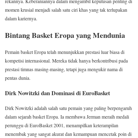
rekannya. Keberaniannya dalam mengambil keputusan penting di
momen krusial menjadi salah satu ciri khas yang tak terlupakan
dalam kariernya.
Bintang Basket Eropa yang Mendunia
Pemain basket Eropa telah menunjukkan prestasi luar biasa di
kompetisi internasional. Mereka tidak hanya berkontribusi pada
prestasi timnas masing-masing, tetapi juga mengukir nama di
pentas dunia.
Dirk Nowitzki dan Dominasi di EuroBasket
Dirk Nowitzki adalah salah satu pemain yang paling berpengaruh
dalam sejarah basket Eropa. Ia membawa Jerman meraih medali
perunggu di EuroBasket 2001, menampilkan keterampilan
menembak yang sangat akurat dan kemampuan mencetak poin di