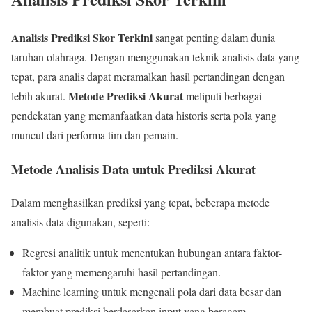
Analisis Prediksi Skor Terkini
sangat penting dalam dunia
taruhan olahraga. Dengan menggunakan teknik analisis data yang
tepat, para analis dapat meramalkan hasil pertandingan dengan
Metode Prediksi Akurat
lebih akurat.
meliputi berbagai
pendekatan yang memanfaatkan data historis serta pola yang
muncul dari performa tim dan pemain.
Metode Analisis Data untuk Prediksi Akurat
Dalam menghasilkan prediksi yang tepat, beberapa metode
analisis data digunakan, seperti:
Regresi analitik untuk menentukan hubungan antara faktor-
faktor yang memengaruhi hasil pertandingan.
Machine learning untuk mengenali pola dari data besar dan
membuat prediksi berdasarkan input yang beragam.