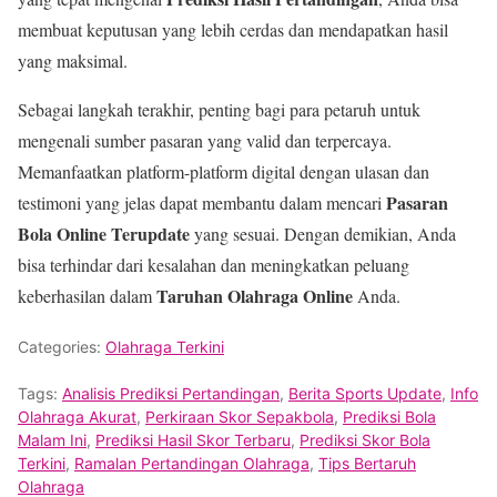
membuat keputusan yang lebih cerdas dan mendapatkan hasil
yang maksimal.
Sebagai langkah terakhir, penting bagi para petaruh untuk
mengenali sumber pasaran yang valid dan terpercaya.
Memanfaatkan platform-platform digital dengan ulasan dan
Pasaran
testimoni yang jelas dapat membantu dalam mencari
Bola Online Terupdate
yang sesuai. Dengan demikian, Anda
bisa terhindar dari kesalahan dan meningkatkan peluang
Taruhan Olahraga Online
keberhasilan dalam
Anda.
Categories:
Olahraga Terkini
Tags:
Analisis Prediksi Pertandingan
,
Berita Sports Update
,
Info
Olahraga Akurat
,
Perkiraan Skor Sepakbola
,
Prediksi Bola
Malam Ini
,
Prediksi Hasil Skor Terbaru
,
Prediksi Skor Bola
Terkini
,
Ramalan Pertandingan Olahraga
,
Tips Bertaruh
Olahraga