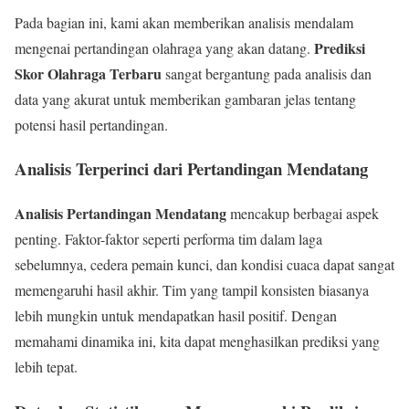
Pada bagian ini, kami akan memberikan analisis mendalam
Prediksi
mengenai pertandingan olahraga yang akan datang.
Skor Olahraga Terbaru
sangat bergantung pada analisis dan
data yang akurat untuk memberikan gambaran jelas tentang
potensi hasil pertandingan.
Analisis Terperinci dari Pertandingan Mendatang
Analisis Pertandingan Mendatang
mencakup berbagai aspek
penting. Faktor-faktor seperti performa tim dalam laga
sebelumnya, cedera pemain kunci, dan kondisi cuaca dapat sangat
memengaruhi hasil akhir. Tim yang tampil konsisten biasanya
lebih mungkin untuk mendapatkan hasil positif. Dengan
memahami dinamika ini, kita dapat menghasilkan prediksi yang
lebih tepat.