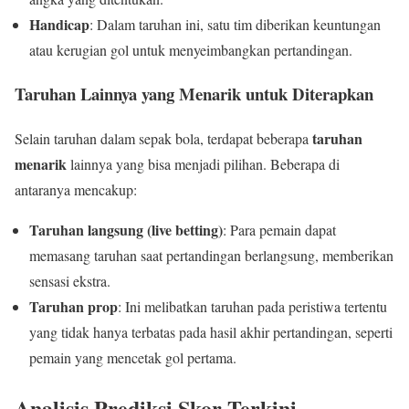
Handicap
: Dalam taruhan ini, satu tim diberikan keuntungan
atau kerugian gol untuk menyeimbangkan pertandingan.
Taruhan Lainnya yang Menarik untuk Diterapkan
taruhan
Selain taruhan dalam sepak bola, terdapat beberapa
menarik
lainnya yang bisa menjadi pilihan. Beberapa di
antaranya mencakup:
Taruhan langsung (live betting)
: Para pemain dapat
memasang taruhan saat pertandingan berlangsung, memberikan
sensasi ekstra.
Taruhan prop
: Ini melibatkan taruhan pada peristiwa tertentu
yang tidak hanya terbatas pada hasil akhir pertandingan, seperti
pemain yang mencetak gol pertama.
Analisis Prediksi Skor Terkini