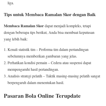
liga.
Tips untuk Membaca Ramalan Skor dengan Baik
Membaca Ramalan Skor
dapat menjadi kompleks, tetapi
dengan beberapa tips berikut, Anda bisa membuat keputusan
yang lebih baik:
Kenali statistik tim – Performa tim dalam pertandingan
sebelumnya memberikan gambaran yang jelas.
Perhatikan kondisi pemain – Cedera atau suspensi dapat
mempengaruhi hasil pertandingan.
Analisis strategi pelatih – Taktik masing-masing pelatih sangat
berpengaruh dalam menentukan hasil.
Pasaran Bola Online Terupdate