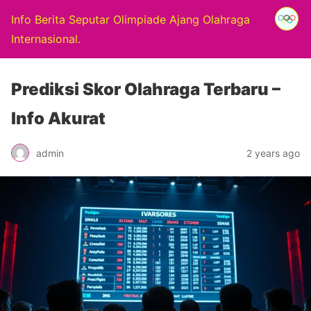
Info Berita Seputar Olimpiade Ajang Olahraga
Internasional.
Prediksi Skor Olahraga Terbaru –
Info Akurat
admin
2 years ago