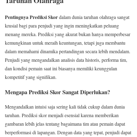
Taruhan Olahraga
Pentingnya Prediksi Skor
dalam dunia taruhan olahraga sangat
krusial bagi para penjudi yang ingin meningkatkan peluang
menang mereka. Prediksi yang akurat bukan hanya memperbesar
kemungkinan untuk meraih keuntungan, tetapi juga membantu
dalam memahami dinamika pertandingan secara lebih mendalam.
Penjudi yang mengandalkan analisis data historis, performa tim,
dan kondisi pemain saat ini biasanya memiliki keunggulan
kompetitif yang signifikan.
Mengapa Prediksi Skor Sangat Diperlukan?
Mengandalkan intuisi saja sering kali tidak cukup dalam dunia
taruhan. Prediksi skor menjadi esensial karena memberikan
gambaran lebih jelas tentang bagaimana tim atau pemain dapat
berperformasi di lapangan. Dengan data yang tepat, penjudi dapat