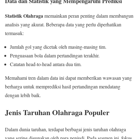
Data dan Statistik yang Mempengaruhi Prediksi
Statistik Olahraga
memainkan peran penting dalam membangun
analisis yang akurat. Beberapa data yang perlu diperhatikan
termasuk:
Jumlah gol yang dicetak oleh masing-masing tim.
Penguasaan bola dalam pertandingan terakhir.
Catatan head-to-head antara dua tim.
Memahami tren dalam data ini dapat memberikan wawasan yang
berharga untuk memprediksi hasil pertandingan mendatang
dengan lebih baik.
Jenis Taruhan Olahraga Populer
Dalam dunia taruhan, terdapat berbagai jenis taruhan olahraga
yang sering digunakan oleh para penjudi. Pada segmen ini, fokus