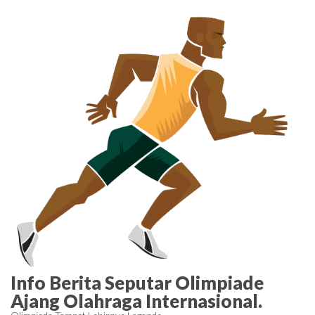
Skip
to
the
content
Info Berita Seputar Olimpiade
Ajang Olahraga Internasional.