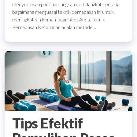
menyediakan panduan langkah demi langkah tentang
bagaimana menguasai teknik pernapasan ini untuk
meningkatkan kemampuan atlet Anda. Teknik
Pernapasan Ketahanan adalah metode…
Tips Efektif