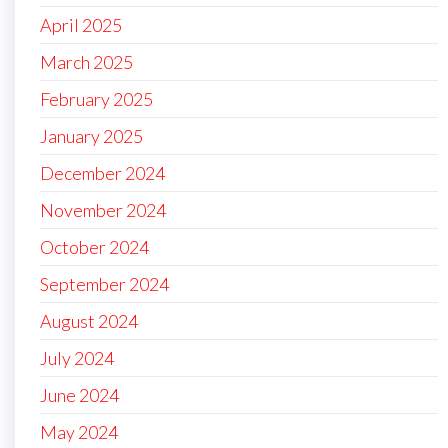
April 2025
March 2025
February 2025
January 2025
December 2024
November 2024
October 2024
September 2024
August 2024
July 2024
June 2024
May 2024