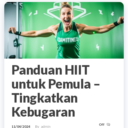
Panduan HIIT
untuk Pemula –
Tingkatkan
Kebugaran
Off
11/04/2024
By
admin