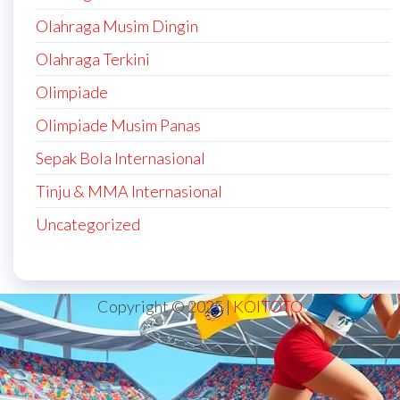
Olahraga Musim Dingin
Olahraga Terkini
Olimpiade
Olimpiade Musim Panas
Sepak Bola Internasional
Tinju & MMA Internasional
Uncategorized
Copyright © 2025 |
KOITOTO