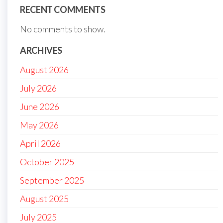
RECENT COMMENTS
No comments to show.
ARCHIVES
August 2026
July 2026
June 2026
May 2026
April 2026
October 2025
September 2025
August 2025
July 2025