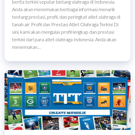
berita terkini seputar bintang olahraga di Indonesia.
Anda akan menemukan berbagai informasi menarik
tentang prestasi, profil, dan peringkat atlet olahraga di
tanah air. Profil dan Prestasi Atlet Olahraga Terkini Di
sini, kami akan mengulas profil lengkap dan prestasi
terkini dari para atlet olahraga Indonesia. Anda akan
menemukan…