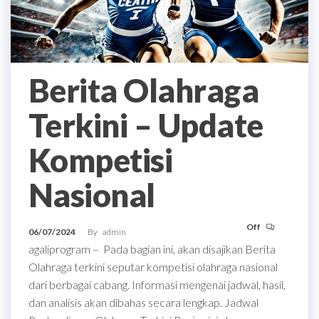
Berita Olahraga
Terkini – Update
Kompetisi
Nasional
Off
06/07/2024
By
admin
agaliprogram – Pada bagian ini, akan disajikan Berita
Olahraga terkini seputar kompetisi olahraga nasional
dari berbagai cabang. Informasi mengenai jadwal, hasil,
dan analisis akan dibahas secara lengkap. Jadwal