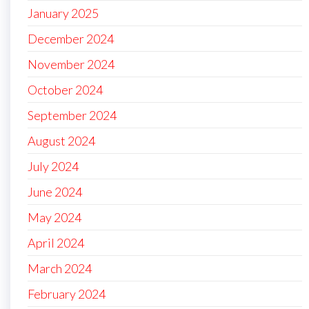
January 2025
December 2024
November 2024
October 2024
September 2024
August 2024
July 2024
June 2024
May 2024
April 2024
March 2024
February 2024