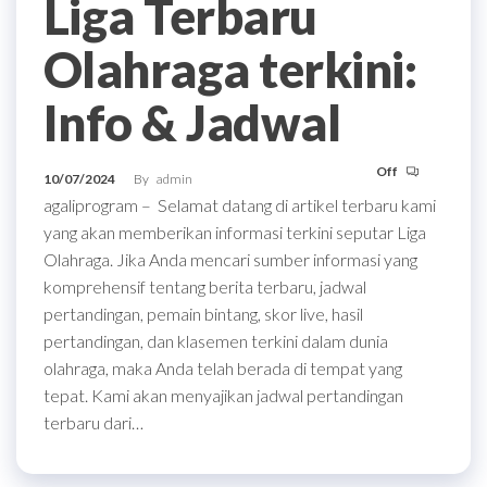
Liga Terbaru
Olahraga terkini:
Info & Jadwal
Off
10/07/2024
By
admin
agaliprogram – Selamat datang di artikel terbaru kami
yang akan memberikan informasi terkini seputar Liga
Olahraga. Jika Anda mencari sumber informasi yang
komprehensif tentang berita terbaru, jadwal
pertandingan, pemain bintang, skor live, hasil
pertandingan, dan klasemen terkini dalam dunia
olahraga, maka Anda telah berada di tempat yang
tepat. Kami akan menyajikan jadwal pertandingan
terbaru dari…