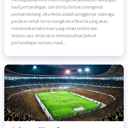
hasil pertandingan, dan berita terbaru mengenai
pemain bintang. Jika Anda adalah penggemar olahraga,
pastikan untuk terus mengikuti artikel ini yang akan
memberikan informasi yang selalu terkini dan
terpercaya. Anda akan mendapatkan jadwal
pertandingan terbaru, hasil…