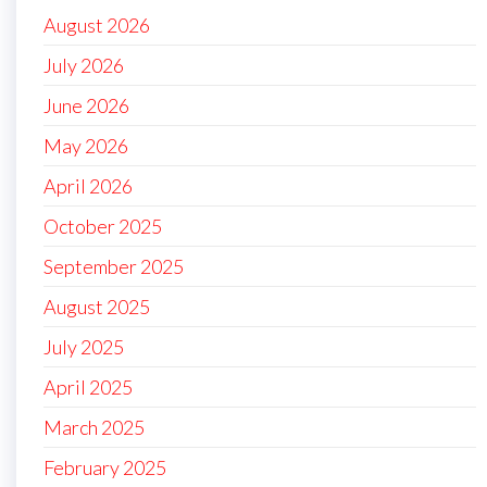
August 2026
July 2026
June 2026
May 2026
April 2026
October 2025
September 2025
August 2025
July 2025
April 2025
March 2025
February 2025