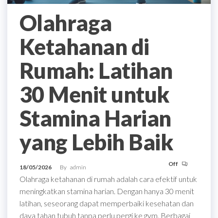
Olahraga
Ketahanan di
Rumah: Latihan
30 Menit untuk
Stamina Harian
yang Lebih Baik
Off
18/05/2026
By
admin
Olahraga ketahanan di rumah adalah cara efektif untuk
meningkatkan stamina harian. Dengan hanya 30 menit
latihan, seseorang dapat memperbaiki kesehatan dan
daya tahan tubuh tanpa perlu pergi ke gym. Berbagai