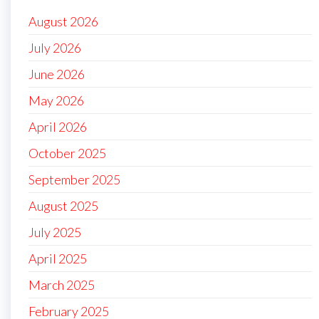
August 2026
July 2026
June 2026
May 2026
April 2026
October 2025
September 2025
August 2025
July 2025
April 2025
March 2025
February 2025