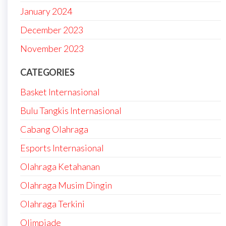
January 2024
December 2023
November 2023
CATEGORIES
Basket Internasional
Bulu Tangkis Internasional
Cabang Olahraga
Esports Internasional
Olahraga Ketahanan
Olahraga Musim Dingin
Olahraga Terkini
Olimpiade