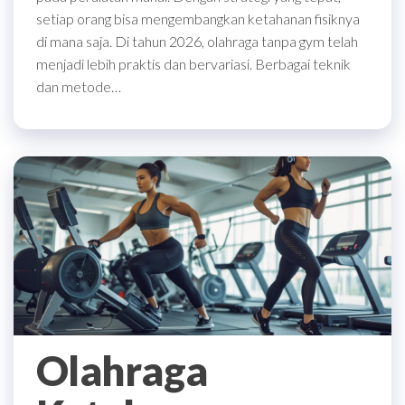
setiap orang bisa mengembangkan ketahanan fisiknya
di mana saja. Di tahun 2026, olahraga tanpa gym telah
menjadi lebih praktis dan bervariasi. Berbagai teknik
dan metode…
Olahraga