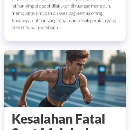
latihan simpel dapat dilakukan di ruangan mana pun,
membuatnya mudah diakses bagi semua orang.
Rancangan latihan yang tepat dan teknik gerakan yang
efektif dapat membantu…
Kesalahan Fatal