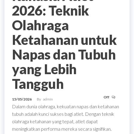
2026: Teknik
Olahraga
Ketahanan untuk
Napas dan Tubuh
yang Lebih
Tangguh
Off
15/05/2026
By
admin
Dalam dunia olahraga, kekuatan napas dan ketahanan
tubuh adalah kunci sukses bagi atlet. Dengan teknik
olahraga ketahanan yang tepat, atlet dapat
meningkatkan performa mereka secara signifikan.