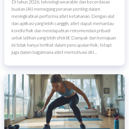
Di tahun 2026, teknologi wearable dan kecerdasan
buatan (AI) memegang peranan penting dalam
meningkatkan performa atlet ketahanan. Dengan alat
dan aplikasi yang lebih canggih, atlet dapat memantau
kondisi fisik dan mendapatkan rekomendasi pribadi
untuk latihan yang lebih efektif. Dampak dari kemajuan
ini tidak hanya terlihat dalam pencapaian fisik, tetapi
juga dalam bagaimana atlet memotivasi diri…