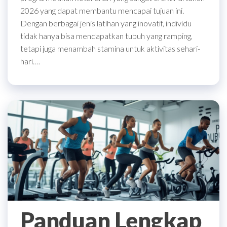
2026 yang dapat membantu mencapai tujuan ini.
Dengan berbagai jenis latihan yang inovatif, individu
tidak hanya bisa mendapatkan tubuh yang ramping,
tetapi juga menambah stamina untuk aktivitas sehari-
hari.…
Panduan Lengkap