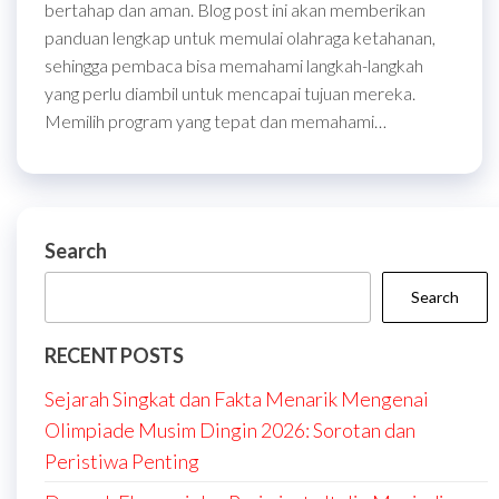
bertahap dan aman. Blog post ini akan memberikan
panduan lengkap untuk memulai olahraga ketahanan,
sehingga pembaca bisa memahami langkah-langkah
yang perlu diambil untuk mencapai tujuan mereka.
Memilih program yang tepat dan memahami…
Search
Search
RECENT POSTS
Sejarah Singkat dan Fakta Menarik Mengenai
Olimpiade Musim Dingin 2026: Sorotan dan
Peristiwa Penting