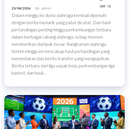
Off
23/04/2026
By
admin
Dalam minggu ini, dunia olahraga kembali dipenuhi
dengan berita menarik yang patut dicatat. Dari hasil
pertandingan penting hingga perkembangan terbaru
dalam berbagai cabang olahraga, setiap momen
memberikan dampak besar. Rangkuman olahraga
terkini minggu ini mencakup hasil pertandingan yang
menentukan dan berita transfer yang mengejutkan.
Berita terbaru dari liga sepak bola, perkembangan liga
basket, dan hasil…