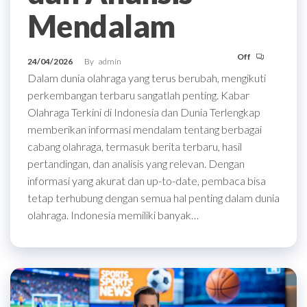
Mendalam
Off
24/04/2026
By
admin
Dalam dunia olahraga yang terus berubah, mengikuti
perkembangan terbaru sangatlah penting. Kabar
Olahraga Terkini di Indonesia dan Dunia Terlengkap
memberikan informasi mendalam tentang berbagai
cabang olahraga, termasuk berita terbaru, hasil
pertandingan, dan analisis yang relevan. Dengan
informasi yang akurat dan up-to-date, pembaca bisa
tetap terhubung dengan semua hal penting dalam dunia
olahraga. Indonesia memiliki banyak…