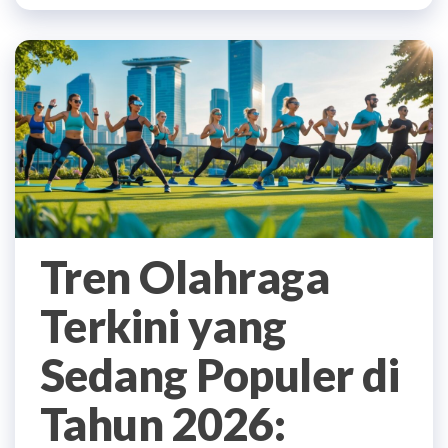
Tren Olahraga
Terkini yang
Sedang Populer di
Tahun 2026: