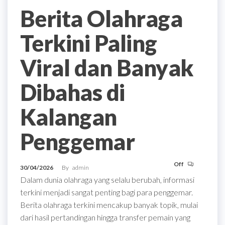
Berita Olahraga
Terkini Paling
Viral dan Banyak
Dibahas di
Kalangan
Penggemar
Off
30/04/2026
By
admin
Dalam dunia olahraga yang selalu berubah, informasi
terkini menjadi sangat penting bagi para penggemar.
Berita olahraga terkini mencakup banyak topik, mulai
dari hasil pertandingan hingga transfer pemain yang