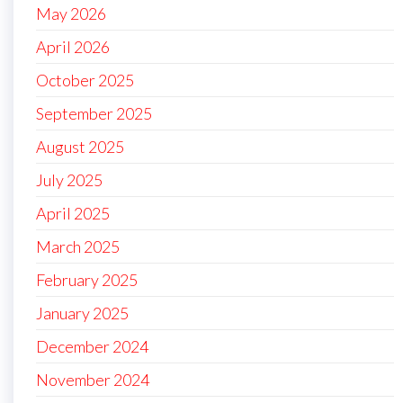
May 2026
April 2026
October 2025
September 2025
August 2025
July 2025
April 2025
March 2025
February 2025
January 2025
December 2024
November 2024