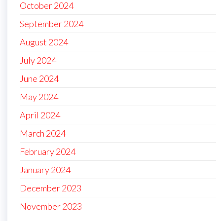
October 2024
September 2024
August 2024
July 2024
June 2024
May 2024
April 2024
March 2024
February 2024
January 2024
December 2023
November 2023