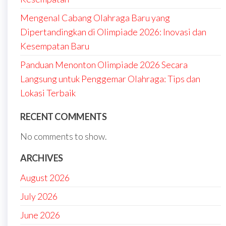
Mengenal Cabang Olahraga Baru yang
Dipertandingkan di Olimpiade 2026: Inovasi dan
Kesempatan Baru
Panduan Menonton Olimpiade 2026 Secara
Langsung untuk Penggemar Olahraga: Tips dan
Lokasi Terbaik
RECENT COMMENTS
No comments to show.
ARCHIVES
August 2026
July 2026
June 2026