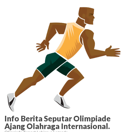
Skip
to
the
content
Info Berita Seputar Olimpiade
Ajang Olahraga Internasional.