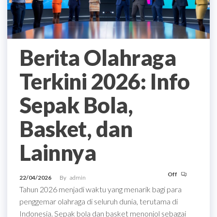
Berita Olahraga
Terkini 2026: Info
Sepak Bola,
Basket, dan
Lainnya
Off
22/04/2026
By
admin
Tahun 2026 menjadi waktu yang menarik bagi para
penggemar olahraga di seluruh dunia, terutama di
Indonesia. Sepak bola dan basket menonjol sebagai