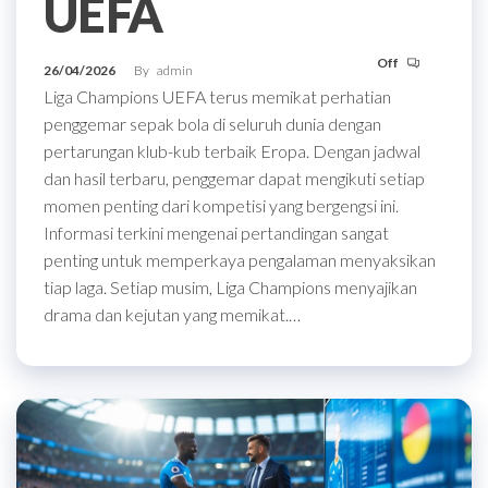
UEFA
Off
26/04/2026
By
admin
Liga Champions UEFA terus memikat perhatian
penggemar sepak bola di seluruh dunia dengan
pertarungan klub-kub terbaik Eropa. Dengan jadwal
dan hasil terbaru, penggemar dapat mengikuti setiap
momen penting dari kompetisi yang bergengsi ini.
Informasi terkini mengenai pertandingan sangat
penting untuk memperkaya pengalaman menyaksikan
tiap laga. Setiap musim, Liga Champions menyajikan
drama dan kejutan yang memikat.…