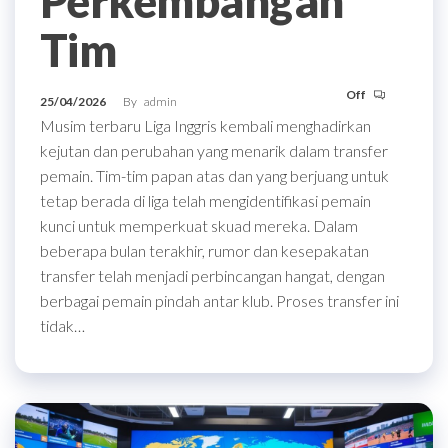
Perkembangan
Tim
Off
25/04/2026
By
admin
Musim terbaru Liga Inggris kembali menghadirkan
kejutan dan perubahan yang menarik dalam transfer
pemain. Tim-tim papan atas dan yang berjuang untuk
tetap berada di liga telah mengidentifikasi pemain
kunci untuk memperkuat skuad mereka. Dalam
beberapa bulan terakhir, rumor dan kesepakatan
transfer telah menjadi perbincangan hangat, dengan
berbagai pemain pindah antar klub. Proses transfer ini
tidak…