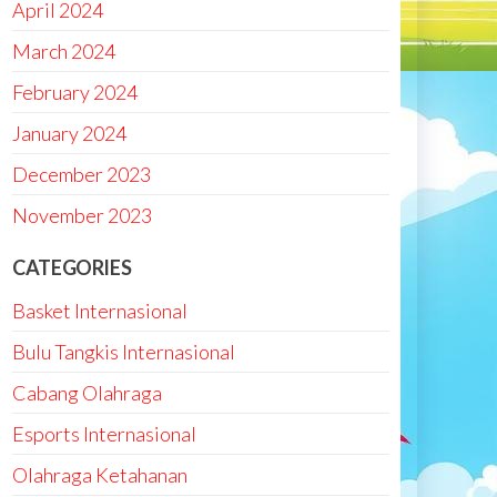
April 2024
March 2024
February 2024
January 2024
December 2023
November 2023
CATEGORIES
Basket Internasional
Bulu Tangkis Internasional
Cabang Olahraga
Esports Internasional
Olahraga Ketahanan