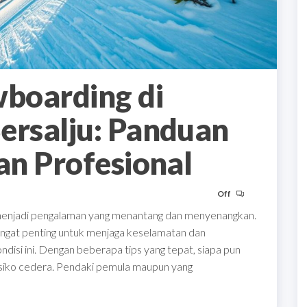
boarding di
rsalju: Panduan
an Profesional
Off
menjadi pengalaman yang menantang dan menyenangkan.
angat penting untuk menjaga keselamatan dan
isi ini. Dengan beberapa tips yang tepat, siapa pun
risiko cedera. Pendaki pemula maupun yang