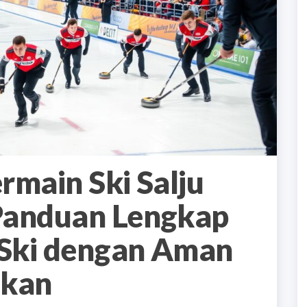
rmain Ski Salju
Panduan Lengkap
Ski dengan Aman
gkan