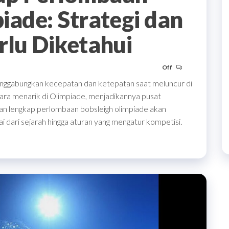
iade: Strategi dan
rlu Diketahui
Off
enggabungkan kecepatan dan ketepatan saat meluncur di
acara menarik di Olimpiade, menjadikannya pusat
uan lengkap perlombaan bobsleigh olimpiade akan
ai dari sejarah hingga aturan yang mengatur kompetisi.