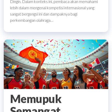
Dingin. Dalam konteks ini, pembaca akan memahami
lebih dalam mengenai kompetisi internasional yang
sangat bergengsi ini dan dampaknya bagi
perkembangan olahraga…
Memupuk
Semangat