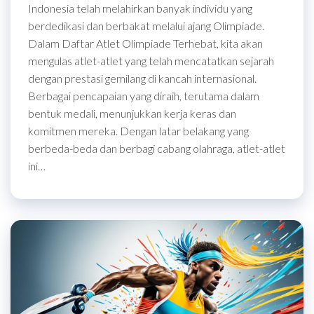
Indonesia telah melahirkan banyak individu yang
berdedikasi dan berbakat melalui ajang Olimpiade.
Dalam Daftar Atlet Olimpiade Terhebat, kita akan
mengulas atlet-atlet yang telah mencatatkan sejarah
dengan prestasi gemilang di kancah internasional.
Berbagai pencapaian yang diraih, terutama dalam
bentuk medali, menunjukkan kerja keras dan
komitmen mereka. Dengan latar belakang yang
berbeda-beda dan berbagi cabang olahraga, atlet-atlet
ini…