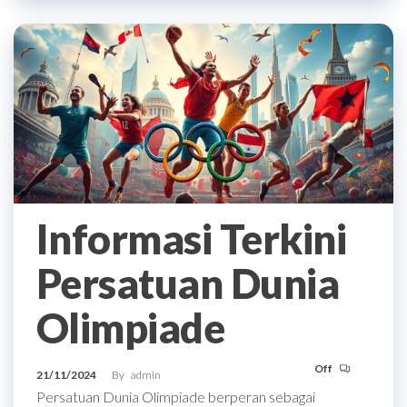
Informasi Terkini
Persatuan Dunia
Olimpiade
Off
21/11/2024
By
admin
Persatuan Dunia Olimpiade berperan sebagai