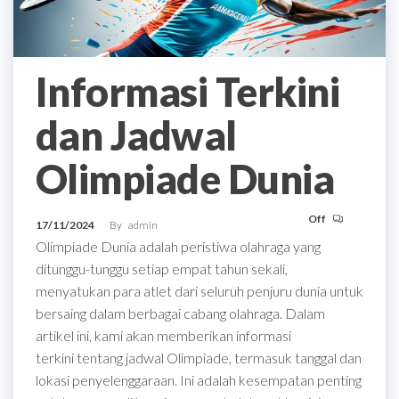
Informasi Terkini
dan Jadwal
Olimpiade Dunia
Off
17/11/2024
By
admin
Olimpiade Dunia adalah peristiwa olahraga yang
ditunggu-tunggu setiap empat tahun sekali,
menyatukan para atlet dari seluruh penjuru dunia untuk
bersaing dalam berbagai cabang olahraga. Dalam
artikel ini, kami akan memberikan informasi
terkini tentang jadwal Olimpiade, termasuk tanggal dan
lokasi penyelenggaraan. Ini adalah kesempatan penting