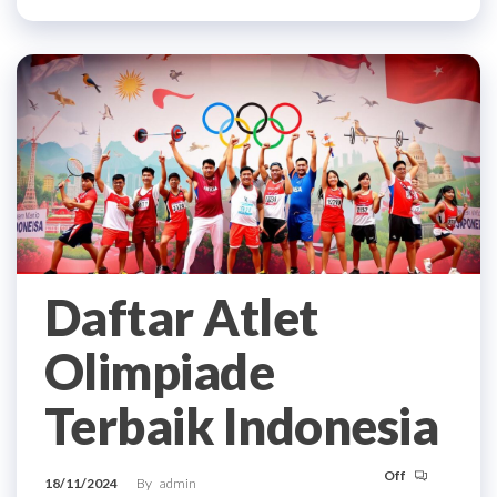
Daftar Atlet
Olimpiade
Terbaik Indonesia
Off
18/11/2024
By
admin