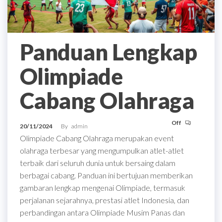
Panduan Lengkap
Olimpiade
Cabang Olahraga
Off
20/11/2024
By
admin
Olimpiade Cabang Olahraga merupakan event
olahraga terbesar yang mengumpulkan atlet-atlet
terbaik dari seluruh dunia untuk bersaing dalam
berbagai cabang. Panduan ini bertujuan memberikan
gambaran lengkap mengenai Olimpiade, termasuk
perjalanan sejarahnya, prestasi atlet Indonesia, dan
perbandingan antara Olimpiade Musim Panas dan