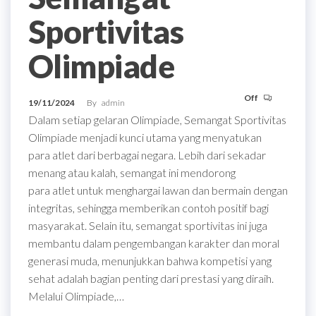
Sportivitas
Olimpiade
Off
19/11/2024
By
admin
Dalam setiap gelaran Olimpiade, Semangat Sportivitas
Olimpiade menjadi kunci utama yang menyatukan
para atlet dari berbagai negara. Lebih dari sekadar
menang atau kalah, semangat ini mendorong
para atlet untuk menghargai lawan dan bermain dengan
integritas, sehingga memberikan contoh positif bagi
masyarakat. Selain itu, semangat sportivitas ini juga
membantu dalam pengembangan karakter dan moral
generasi muda, menunjukkan bahwa kompetisi yang
sehat adalah bagian penting dari prestasi yang diraih.
Melalui Olimpiade,…