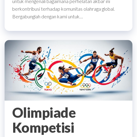
untuk mengenali bagaimana perhelatan akbar ini
berkontribusi terhadap komunitas olahraga global.
Bergabunglah dengan kami untuk…
Olimpiade
Kompetisi