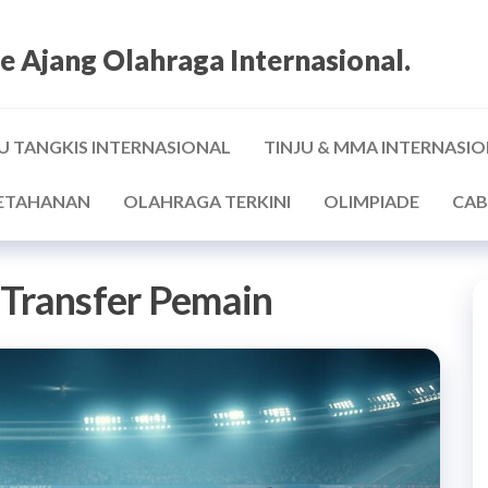
e Ajang Olahraga Internasional.
U TANGKIS INTERNASIONAL
TINJU & MMA INTERNASI
ETAHANAN
OLAHRAGA TERKINI
OLIMPIADE
CAB
 Transfer Pemain