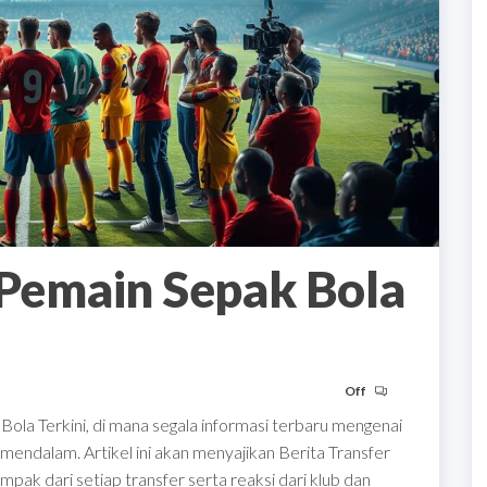
 Pemain Sepak Bola
Off
Bola Terkini, di mana segala informasi terbaru mengenai
endalam. Artikel ini akan menyajikan Berita Transfer
mpak dari setiap transfer serta reaksi dari klub dan