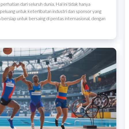
erhatian dari seluruh dunia. Hal ini tidak hanya
eluang untuk keterlibatan industri dan sponsor yang
 bersiap untuk bersaing di pentas internasional, dengan