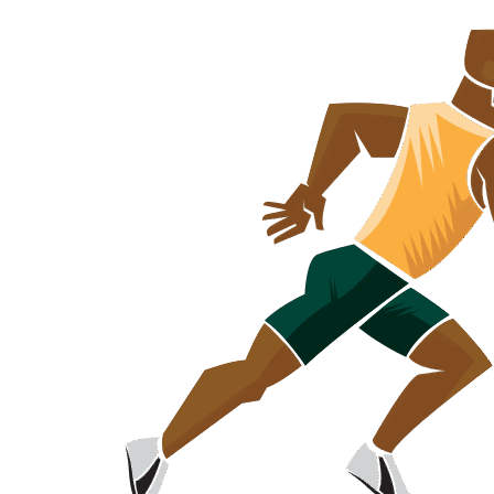
Skip
to
the
content