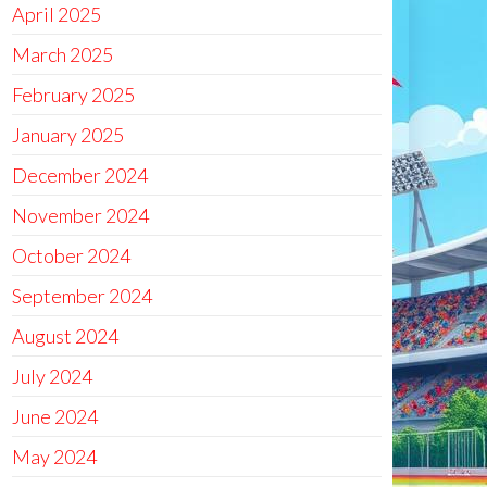
April 2025
March 2025
February 2025
January 2025
December 2024
November 2024
October 2024
September 2024
August 2024
July 2024
June 2024
May 2024