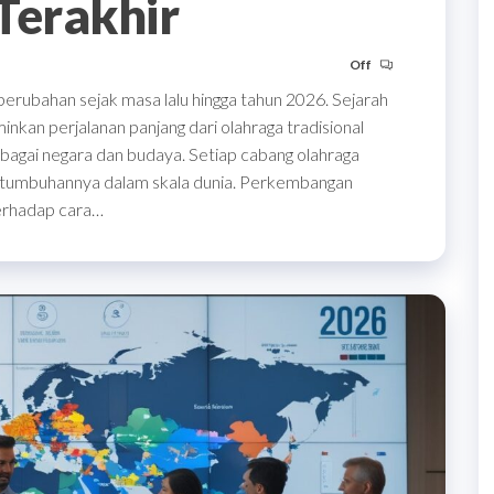
Terakhir
Off
perubahan sejak masa lalu hingga tahun 2026. Sejarah
kan perjalanan panjang dari olahraga tradisional
bagai negara dan budaya. Setiap cabang olahraga
pertumbuhannya dalam skala dunia. Perkembangan
terhadap cara…