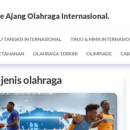
e Ajang Olahraga Internasional.
U TANGKIS INTERNASIONAL
TINJU & MMA INTERNASI
ETAHANAN
OLAHRAGA TERKINI
OLIMPIADE
CAB
-jenis olahraga