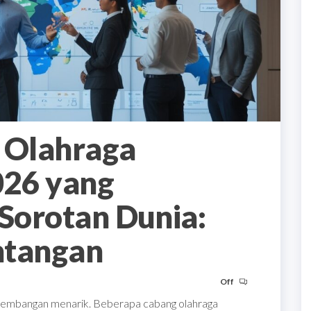
g Olahraga
026 yang
 Sorotan Dunia:
ntangan
Off
erkembangan menarik. Beberapa cabang olahraga