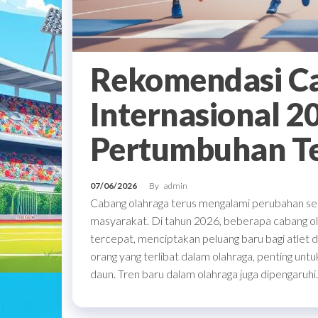
Rekomendasi C
Internasional 
Pertumbuhan Te
07/06/2026
By
admin
Cabang olahraga terus mengalami perubahan se
masyarakat. Di tahun 2026, beberapa cabang o
tercepat, menciptakan peluang baru bagi atlet
orang yang terlibat dalam olahraga, penting un
daun. Tren baru dalam olahraga juga dipengaruh