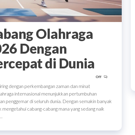
abang Olahraga
2026 Dengan
rcepat di Dunia
Off
iring dengan perkembangan zaman dan minat
lahraga internasional menunjukkan pertumbuhan
 dan penggemar di seluruh dunia. Dengan semakin banyak
tuk mengetahui cabang-cabang mana yang sedang naik
i…