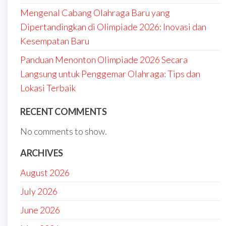
Mengenal Cabang Olahraga Baru yang
Dipertandingkan di Olimpiade 2026: Inovasi dan
Kesempatan Baru
Panduan Menonton Olimpiade 2026 Secara
Langsung untuk Penggemar Olahraga: Tips dan
Lokasi Terbaik
RECENT COMMENTS
No comments to show.
ARCHIVES
August 2026
July 2026
June 2026