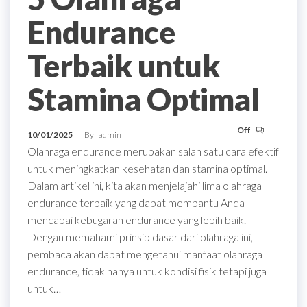
Endurance
Terbaik untuk
Stamina Optimal
Off
10/01/2025
By
admin
Olahraga endurance merupakan salah satu cara efektif
untuk meningkatkan kesehatan dan stamina optimal.
Dalam artikel ini, kita akan menjelajahi lima olahraga
endurance terbaik yang dapat membantu Anda
mencapai kebugaran endurance yang lebih baik.
Dengan memahami prinsip dasar dari olahraga ini,
pembaca akan dapat mengetahui manfaat olahraga
endurance, tidak hanya untuk kondisi fisik tetapi juga
untuk…