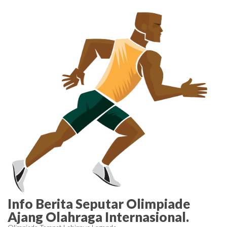
Skip
to
the
content
Info Berita Seputar Olimpiade
Ajang Olahraga Internasional.