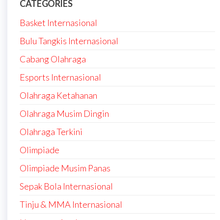
CATEGORIES
Basket Internasional
Bulu Tangkis Internasional
Cabang Olahraga
Esports Internasional
Olahraga Ketahanan
Olahraga Musim Dingin
Olahraga Terkini
Olimpiade
Olimpiade Musim Panas
Sepak Bola Internasional
Tinju & MMA Internasional