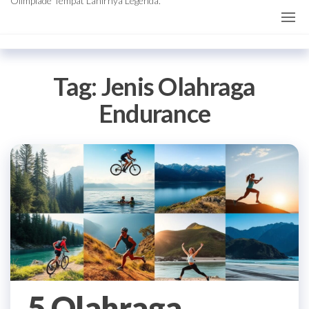
Olimpiade Tempat Lahirnya Legenda.
Tag:
Jenis Olahraga
Endurance
5 Olahraga