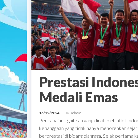
Prestasi Indone
Medali Emas
16/12/2024
By
admin
Pencapaian signifikan yang diraih oleh atlet In
kebanggaan yang tidak hanya menorehkan sejara
berprestasi di bidang olahraga. Sejak pertama ka