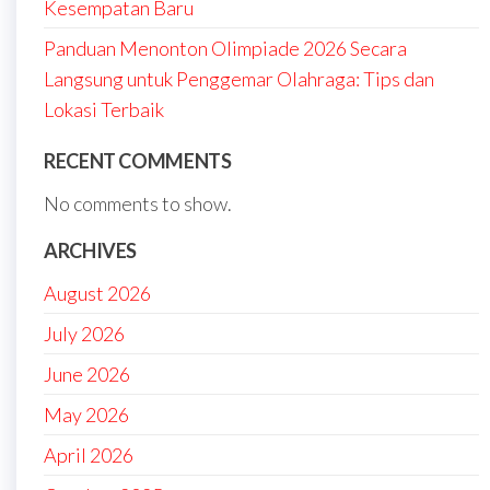
Kesempatan Baru
Panduan Menonton Olimpiade 2026 Secara
Langsung untuk Penggemar Olahraga: Tips dan
Lokasi Terbaik
RECENT COMMENTS
No comments to show.
ARCHIVES
August 2026
July 2026
June 2026
May 2026
April 2026