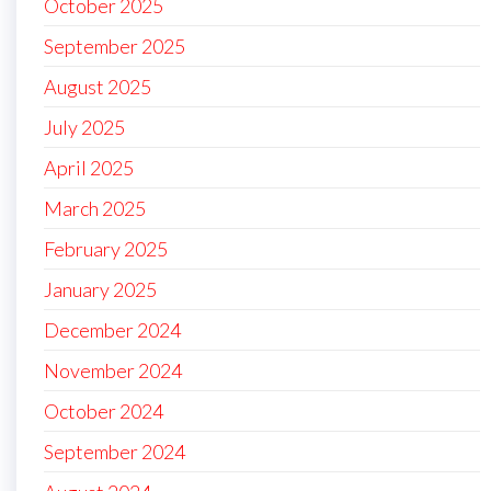
October 2025
September 2025
August 2025
July 2025
April 2025
March 2025
February 2025
January 2025
December 2024
November 2024
October 2024
September 2024