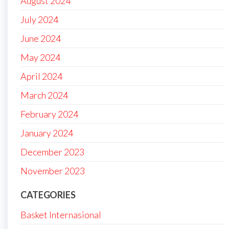
August 2024
July 2024
June 2024
May 2024
April 2024
March 2024
February 2024
January 2024
December 2023
November 2023
CATEGORIES
Basket Internasional