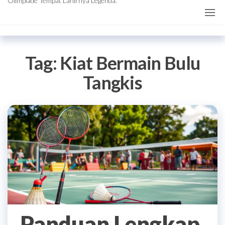
Olimpiade Tempat Lahirnya Legenda.
Tag:
Kiat Bermain Bulu
Tangkis
Panduan Lengkap