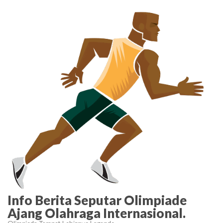
Skip
to
the
content
Info Berita Seputar Olimpiade
Ajang Olahraga Internasional.