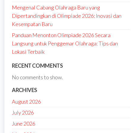
Mengenal Cabang Olahraga Baru yang
Dipertandingkan di Olimpiade 2026: Inovasi dan
Kesempatan Baru
Panduan Menonton Olimpiade 2026 Secara
Langsung untuk Penggemar Olahraga: Tips dan
Lokasi Terbaik
RECENT COMMENTS
No comments to show.
ARCHIVES
August 2026
July 2026
June 2026