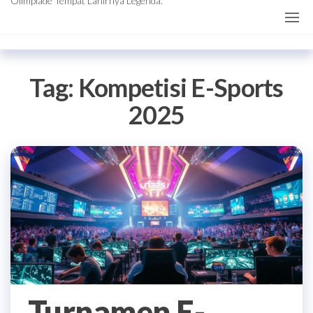
Olimpiade Tempat Lahirnya Legenda.
Tag:
Kompetisi E-Sports
2025
Turnamen E-