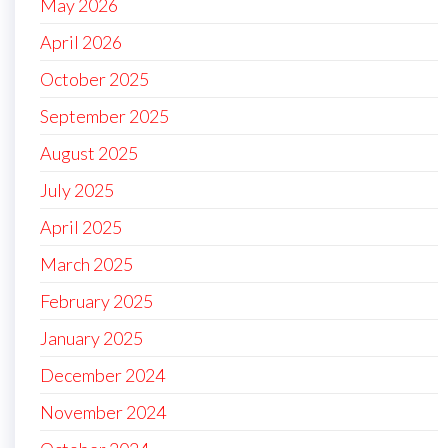
May 2026
April 2026
October 2025
September 2025
August 2025
July 2025
April 2025
March 2025
February 2025
January 2025
December 2024
November 2024