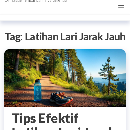
Olimpiade Tempat Lahirnya Legenda.
Tag:
Latihan Lari Jarak Jauh
Tips Efektif