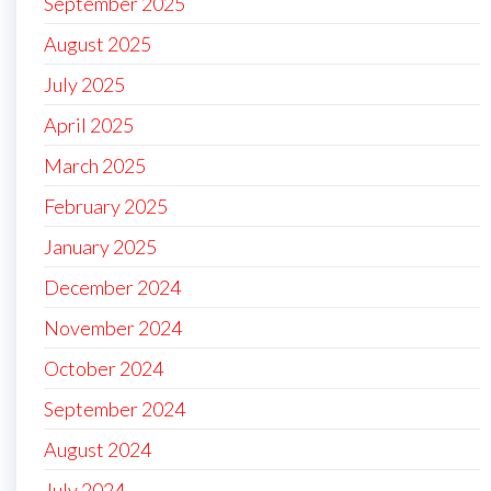
September 2025
August 2025
July 2025
April 2025
March 2025
February 2025
January 2025
December 2024
November 2024
October 2024
September 2024
August 2024
July 2024