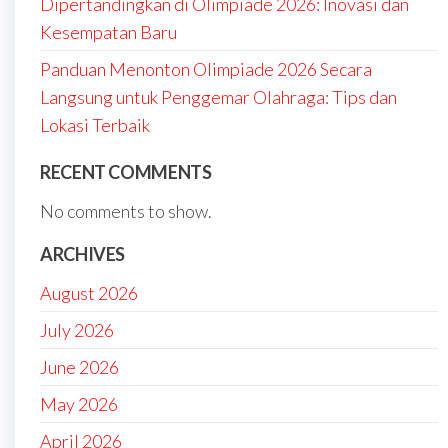
Dipertandingkan di Olimpiade 2026: Inovasi dan
Kesempatan Baru
Panduan Menonton Olimpiade 2026 Secara
Langsung untuk Penggemar Olahraga: Tips dan
Lokasi Terbaik
RECENT COMMENTS
No comments to show.
ARCHIVES
August 2026
July 2026
June 2026
May 2026
April 2026