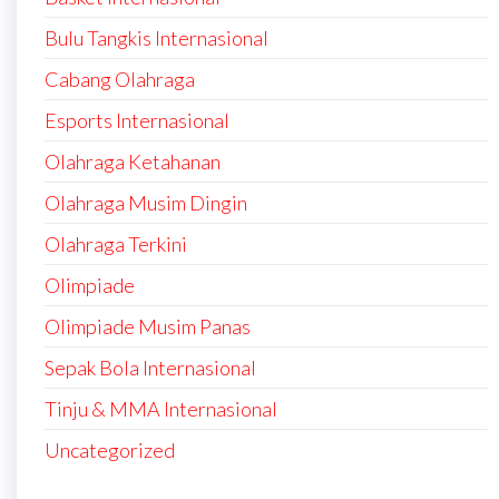
Bulu Tangkis Internasional
Cabang Olahraga
Esports Internasional
Olahraga Ketahanan
Olahraga Musim Dingin
Olahraga Terkini
Olimpiade
Olimpiade Musim Panas
Sepak Bola Internasional
Tinju & MMA Internasional
Uncategorized