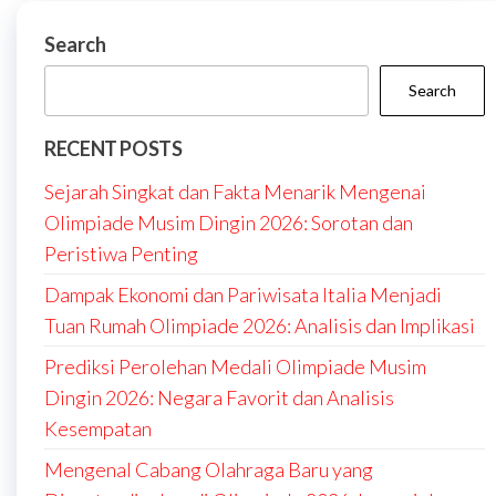
Search
Search
RECENT POSTS
Sejarah Singkat dan Fakta Menarik Mengenai
Olimpiade Musim Dingin 2026: Sorotan dan
Peristiwa Penting
Dampak Ekonomi dan Pariwisata Italia Menjadi
Tuan Rumah Olimpiade 2026: Analisis dan Implikasi
Prediksi Perolehan Medali Olimpiade Musim
Dingin 2026: Negara Favorit dan Analisis
Kesempatan
Mengenal Cabang Olahraga Baru yang