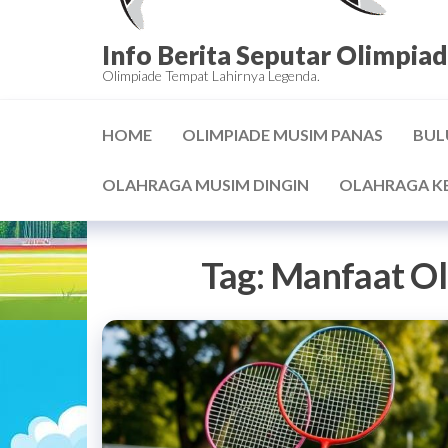
Info Berita Seputar Olimpiad
Olimpiade Tempat Lahirnya Legenda.
HOME
OLIMPIADE MUSIM PANAS
BUL
OLAHRAGA MUSIM DINGIN
OLAHRAGA K
Tag:
Manfaat Ol