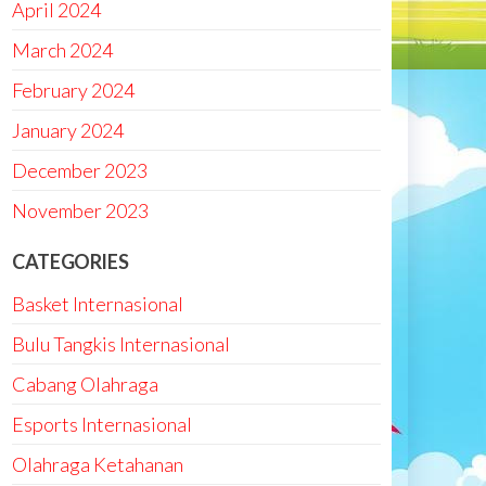
April 2024
March 2024
February 2024
January 2024
December 2023
November 2023
CATEGORIES
Basket Internasional
Bulu Tangkis Internasional
Cabang Olahraga
Esports Internasional
Olahraga Ketahanan