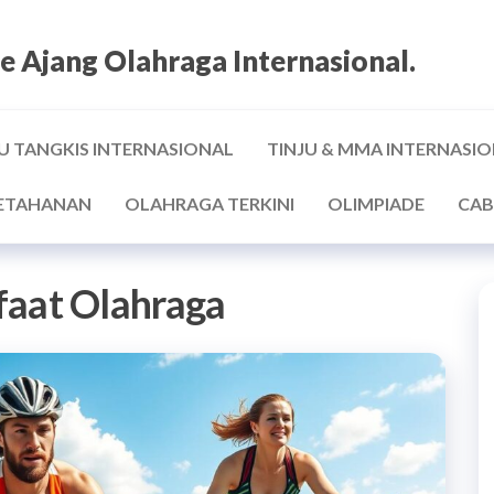
e Ajang Olahraga Internasional.
U TANGKIS INTERNASIONAL
TINJU & MMA INTERNASI
ETAHANAN
OLAHRAGA TERKINI
OLIMPIADE
CAB
aat Olahraga