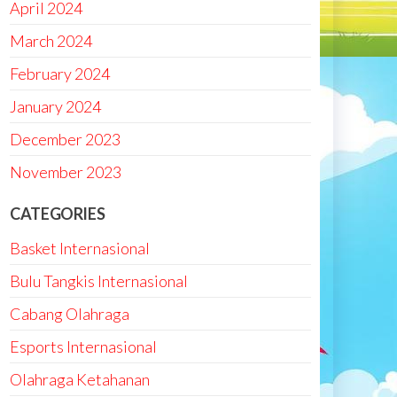
April 2024
March 2024
February 2024
January 2024
December 2023
November 2023
CATEGORIES
Basket Internasional
Bulu Tangkis Internasional
Cabang Olahraga
Esports Internasional
Olahraga Ketahanan