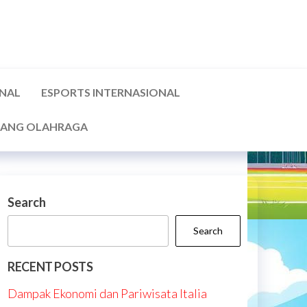
ONAL
ESPORTS INTERNASIONAL
ANG OLAHRAGA
Search
Search
RECENT POSTS
Dampak Ekonomi dan Pariwisata Italia