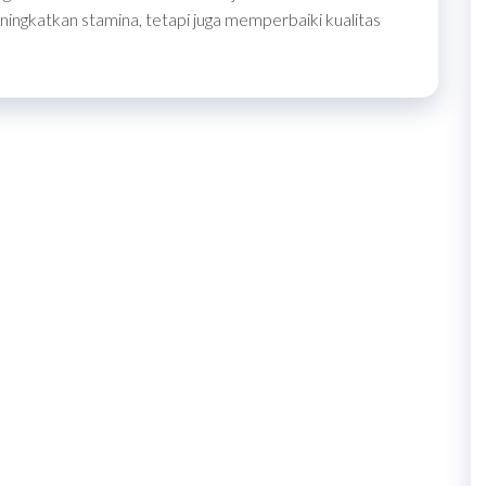
ningkatkan stamina, tetapi juga memperbaiki kualitas