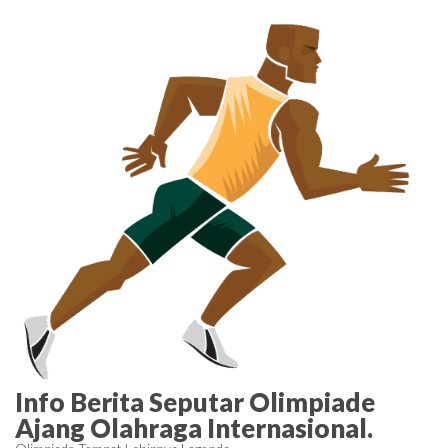
Skip
to
the
content
Info Berita Seputar Olimpiade
Ajang Olahraga Internasional.