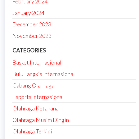
February 2024
January 2024
December 2023
November 2023
CATEGORIES
Basket Internasional
Bulu Tangkis Internasional
Cabang Olahraga
Esports Internasional
Olahraga Ketahanan
Olahraga Musim Dingin
Olahraga Terkini