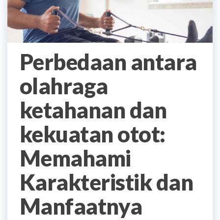
Perbedaan antara
olahraga
ketahanan dan
kekuatan otot:
Memahami
Karakteristik dan
Manfaatnya