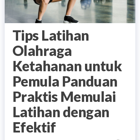
Tips Latihan
Olahraga
Ketahanan untuk
Pemula Panduan
Praktis Memulai
Latihan dengan
Efektif