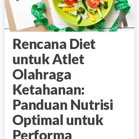
Rencana Diet
untuk Atlet
Olahraga
Ketahanan:
Panduan Nutrisi
Optimal untuk
Performa