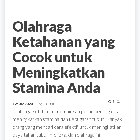
Olahraga
Ketahanan yang
Cocok untuk
Meningkatkan
Stamina Anda
Off
12/08/2025
By
admin
Olahraga ketahanan memainkan peran penting dalam
meningkatkan stamina dan kebugaran tubuh. Banyak
orang yang mencari cara efektif untuk meningkatkan
daya tahan tubuh mereka, dan olahraga ini