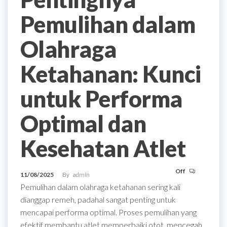
Pemulihan dalam
Olahraga
Ketahanan: Kunci
untuk Performa
Optimal dan
Kesehatan Atlet
Off
11/08/2025
By
admin
Pemulihan dalam olahraga ketahanan sering kali
dianggap remeh, padahal sangat penting untuk
mencapai performa optimal. Proses pemulihan yang
efektif membantu atlet memperbaiki otot, mencegah