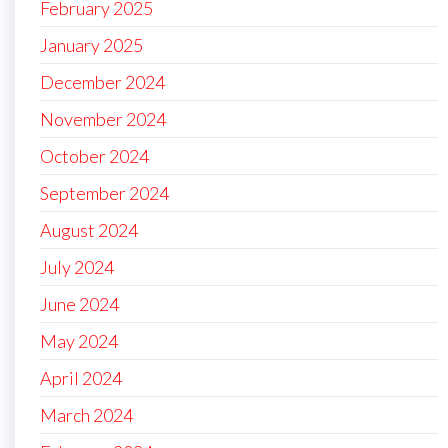
February 2025
January 2025
December 2024
November 2024
October 2024
September 2024
August 2024
July 2024
June 2024
May 2024
April 2024
March 2024