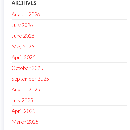
ARCHIVES
August 2026
July 2026
June 2026
May 2026
April 2026
October 2025
September 2025
August 2025
July 2025
April 2025
March 2025