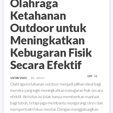
Olahraga
Ketahanan
Outdoor untuk
Meningkatkan
Kebugaran Fisik
Secara Efektif
Off
10/08/2025
By
admin
Olahraga ketahanan outdoor menjadi pilihan ideal bagi
mereka yang ingin meningkatkan kebugaran fisik secara
efektif. Aktivitas ini tidak hanya memberikan manfaat
bagi tubuh, tetapi juga membantu mengurangi stres dan
memperbaiki fokus mental. Dengan menggabungkan