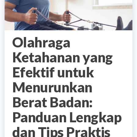
Olahraga
Ketahanan yang
Efektif untuk
Menurunkan
Berat Badan:
Panduan Lengkap
dan Tips Praktis