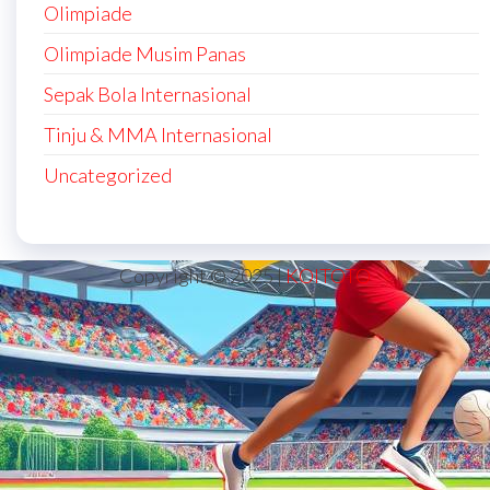
Olimpiade
Olimpiade Musim Panas
Sepak Bola Internasional
Tinju & MMA Internasional
Uncategorized
Copyright © 2025 |
KOITOTO