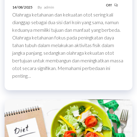
Off
14/08/2025
By
admin
Olahraga ketahanan dan kekuatan otot sering kali
dianggap sebagai dua sisi dari koin yang sama, namun
keduanya memiliki tujuan dan manfaat yang berbeda.
Olahraga ketahanan fokus pada peningkatan daya
tahan tubuh dalam melakukan aktivitas fisik dalam
jangka panjang, sedangkan olahraga kekuatan otot
bertujuan untuk membangun dan meningkatkan massa
otot secara signifikan. Memahami perbedaan ini
penting…