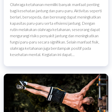
Olahraga ketahanan memiliki banyak manfaat penting
bagi kesehatan jantung dan paru-paru. Aktivitas seperti
berlari, bersepeda, dan berenang dapat meningkatkan
kapasitas paru-paru serta efisiensi jantung. Dengan
rutin melakukan olahraga ketahanan, seseorang dapat
mengurangi risiko penyakit jantung dan meningkatkan
fungsi paru-paru secara signifikan. Selain manfaat fisik,
olahraga ketahanan juga berdampak positif pada
kesehatan mental. Kegiatan ini dapat…