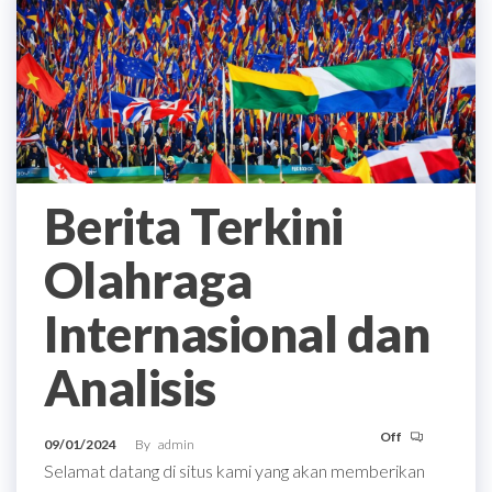
Berita Terkini
Olahraga
Internasional dan
Analisis
Off
09/01/2024
By
admin
Selamat datang di situs kami yang akan memberikan