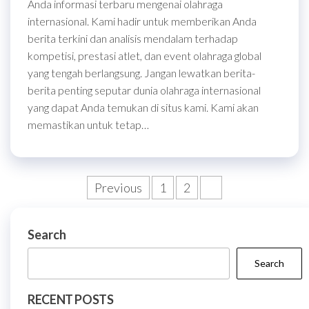
Anda informasi terbaru mengenai olahraga
internasional. Kami hadir untuk memberikan Anda
berita terkini dan analisis mendalam terhadap
kompetisi, prestasi atlet, dan event olahraga global
yang tengah berlangsung. Jangan lewatkan berita-
berita penting seputar dunia olahraga internasional
yang dapat Anda temukan di situs kami. Kami akan
memastikan untuk tetap…
Posts
Previous
1
2
3
pagination
Search
Search
RECENT POSTS