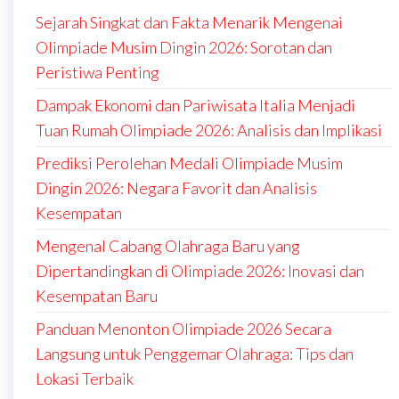
Sejarah Singkat dan Fakta Menarik Mengenai
Olimpiade Musim Dingin 2026: Sorotan dan
Peristiwa Penting
Dampak Ekonomi dan Pariwisata Italia Menjadi
Tuan Rumah Olimpiade 2026: Analisis dan Implikasi
Prediksi Perolehan Medali Olimpiade Musim
Dingin 2026: Negara Favorit dan Analisis
Kesempatan
Mengenal Cabang Olahraga Baru yang
Dipertandingkan di Olimpiade 2026: Inovasi dan
Kesempatan Baru
Panduan Menonton Olimpiade 2026 Secara
Langsung untuk Penggemar Olahraga: Tips dan
Lokasi Terbaik