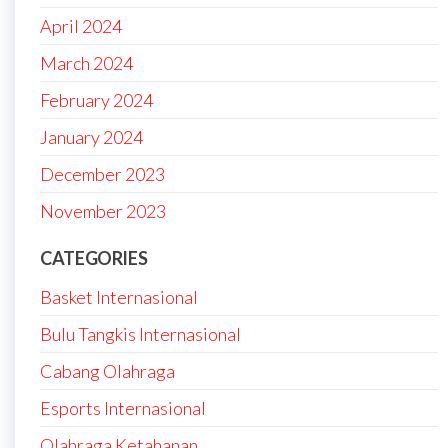
April 2024
March 2024
February 2024
January 2024
December 2023
November 2023
CATEGORIES
Basket Internasional
Bulu Tangkis Internasional
Cabang Olahraga
Esports Internasional
Olahraga Ketahanan