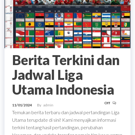
Berita Terkini dan
Jadwal Liga
Utama Indonesia
Off
11/01/2024
By
admin
Temukan berita terbaru dan jadwal pertandingan Liga
Utama terupdate di sini! Kami menyajikan informasi
terkini tentang hasil pertandingan, perubahan
klasemen, dan update transfer pemain tim kesayangan