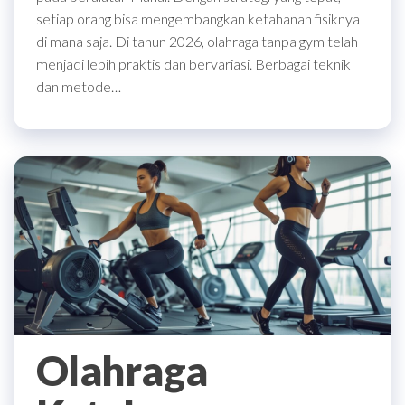
setiap orang bisa mengembangkan ketahanan fisiknya
di mana saja. Di tahun 2026, olahraga tanpa gym telah
menjadi lebih praktis dan bervariasi. Berbagai teknik
dan metode…
Olahraga