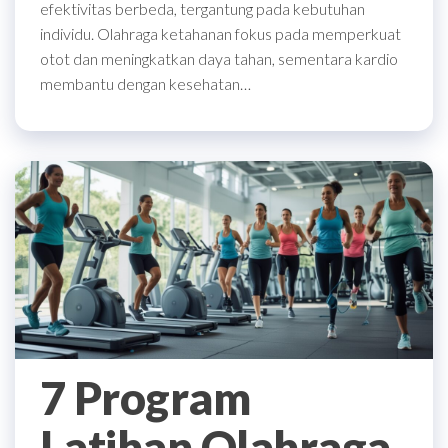
efektivitas berbeda, tergantung pada kebutuhan
individu. Olahraga ketahanan fokus pada memperkuat
otot dan meningkatkan daya tahan, sementara kardio
membantu dengan kesehatan…
7 Program
Latihan Olahraga