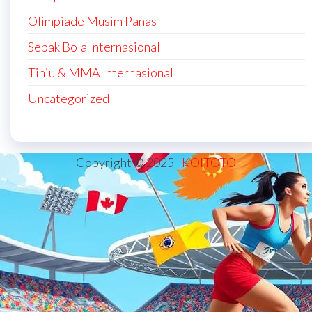
Olimpiade Musim Panas
Sepak Bola Internasional
Tinju & MMA Internasional
Uncategorized
Copyright © 2025 |
KOITOTO