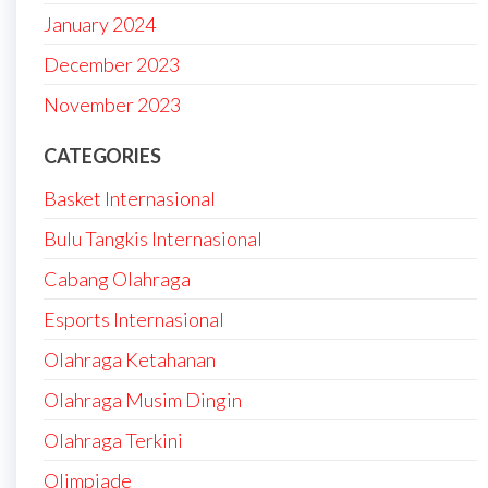
January 2024
December 2023
November 2023
CATEGORIES
Basket Internasional
Bulu Tangkis Internasional
Cabang Olahraga
Esports Internasional
Olahraga Ketahanan
Olahraga Musim Dingin
Olahraga Terkini
Olimpiade