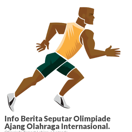
Skip
to
the
content
Info Berita Seputar Olimpiade
Ajang Olahraga Internasional.