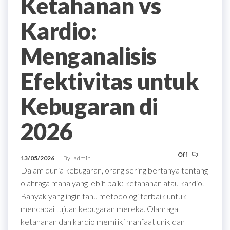
Ketahanan vs
Kardio:
Menganalisis
Efektivitas untuk
Kebugaran di
2026
Off
13/05/2026
By
admin
Dalam dunia kebugaran, orang sering bertanya tentang
olahraga mana yang lebih baik: ketahanan atau kardio.
Banyak yang ingin tahu metodologi terbaik untuk
mencapai tujuan kebugaran mereka. Olahraga
ketahanan dan kardio memiliki manfaat unik dan