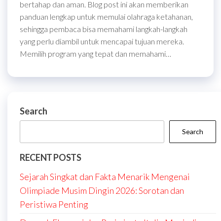
bertahap dan aman. Blog post ini akan memberikan
panduan lengkap untuk memulai olahraga ketahanan,
sehingga pembaca bisa memahami langkah-langkah
yang perlu diambil untuk mencapai tujuan mereka.
Memilih program yang tepat dan memahami…
Search
Search
RECENT POSTS
Sejarah Singkat dan Fakta Menarik Mengenai
Olimpiade Musim Dingin 2026: Sorotan dan
Peristiwa Penting