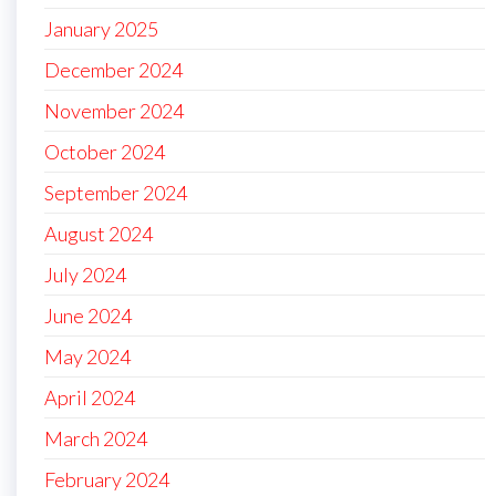
January 2025
December 2024
November 2024
October 2024
September 2024
August 2024
July 2024
June 2024
May 2024
April 2024
March 2024
February 2024