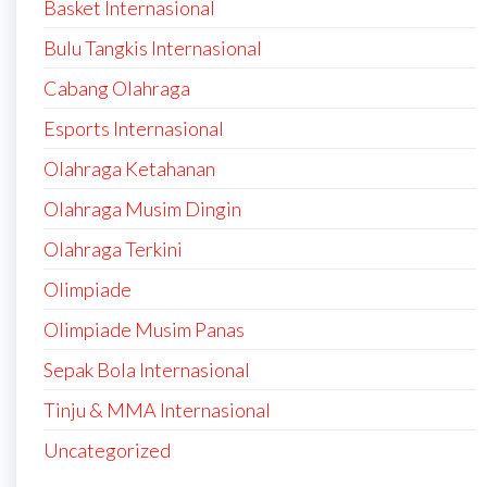
Basket Internasional
Bulu Tangkis Internasional
Cabang Olahraga
Esports Internasional
Olahraga Ketahanan
Olahraga Musim Dingin
Olahraga Terkini
Olimpiade
Olimpiade Musim Panas
Sepak Bola Internasional
Tinju & MMA Internasional
Uncategorized