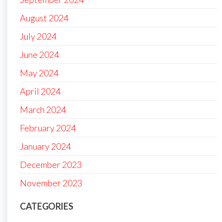
August 2024
July 2024
June 2024
May 2024
April 2024
March 2024
February 2024
January 2024
December 2023
November 2023
CATEGORIES