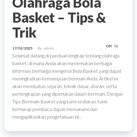
Olahraga Bola
Basket – Tips &
Trik
Off
17/01/2025
By
admin
Selamat datang di panduan lengkap tentang olahraga
basket, di mana Anda akan menemukan berbagai
informasi berharga mengenai Bola Basket yang dapat
meningkatkan kemampuan bermain Anda. Artikel ini
akan membahas sejarah, teknik dasar, aturan, serta
perlengkapan yang diperlukan dalam bermain. Dengan
Tips Bermain Basket yang kami sediakan, kami
berharap pembaca dapat memahami dan
mengaplikasikan pengetahuan ini…