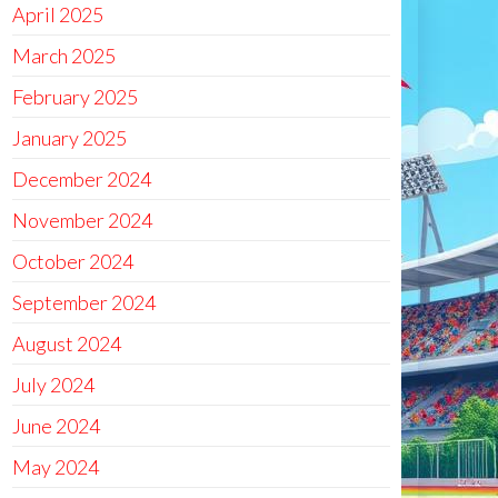
April 2025
March 2025
February 2025
January 2025
December 2024
November 2024
October 2024
September 2024
August 2024
July 2024
June 2024
May 2024