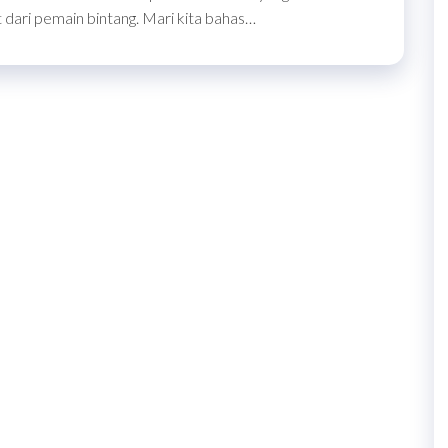
 dari pemain bintang. Mari kita bahas…