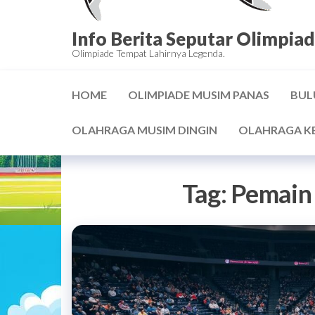
Info Berita Seputar Olimpiad
Olimpiade Tempat Lahirnya Legenda.
HOME
OLIMPIADE MUSIM PANAS
BUL
OLAHRAGA MUSIM DINGIN
OLAHRAGA K
Tag:
Pemain 