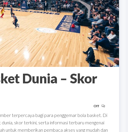
ket Dunia – Skor
Off
umber terpercaya bagi para penggemar bola basket. Di
dunia, skor terkini, serta informasi terbaru mengenai
adalah untuk memberikan pembaca akses yang mudah dan