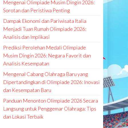
Mengenai Olimpiade Musim Dingin 2026:
Sorotan dan Peristiwa Penting
Dampak Ekonomi dan Pariwisata Italia
Menjadi Tuan Rumah Olimpiade 2026:
Analisis dan Implikasi
Prediksi Perolehan Medali Olimpiade
Musim Dingin 2026: Negara Favorit dan
Analisis Kesempatan
Mengenal Cabang Olahraga Baru yang
Dipertandingkan di Olimpiade 2026: Inovasi
dan Kesempatan Baru
Panduan Menonton Olimpiade 2026 Secara
Langsung untuk Penggemar Olahraga: Tips
dan Lokasi Terbaik